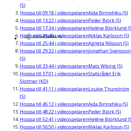
(S)
Hoppa till
09:18
i videospelaren
Aida Birinxhiku (S)
Hoppa till
13:22
i videospelaren
Peder Björk (S)
Hoppa till
17:34
i videospelaren
Heléne Björklund (
Hoppa till
21:49
i videospelaren
Niklas Karlsson (S)
Dela/Bädda in
Hoppa till
25:44
i videospelaren
Agneta Nilsson (S)
Hoppa till
29:32
i videospelaren
Jonathan Svensson
(S)
Hoppa till
33:44
i videospelaren
Mats Wiking (S)
Hoppa till
37:01
i videospelaren
Statsrådet Erik
Slottner (KD)
Hoppa till
41:11
i videospelaren
Louise Thunström
(S)
Hoppa till
45:12
i videospelaren
Aida Birinxhiku (S)
Hoppa till
48:22
i videospelaren
Peder Björk (S)
Hoppa till
52:41
i videospelaren
Heléne Björklund (
Hoppa till
56:50
i videospelaren
Niklas Karlsson (S)