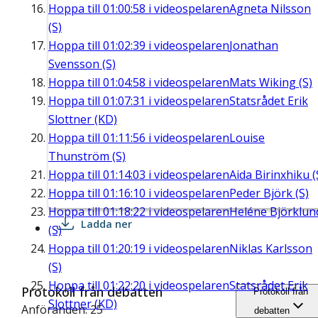
Hoppa till
01:00:58
i videospelaren
Agneta Nilsson
(S)
Hoppa till
01:02:39
i videospelaren
Jonathan
Svensson (S)
Hoppa till
01:04:58
i videospelaren
Mats Wiking (S)
Hoppa till
01:07:31
i videospelaren
Statsrådet Erik
Slottner (KD)
Hoppa till
01:11:56
i videospelaren
Louise
Thunström (S)
Hoppa till
01:14:03
i videospelaren
Aida Birinxhiku (
Hoppa till
01:16:10
i videospelaren
Peder Björk (S)
Hoppa till
01:18:22
i videospelaren
Heléne Björklun
Ladda ner
(S)
Hoppa till
01:20:19
i videospelaren
Niklas Karlsson
(S)
Hoppa till
01:22:20
i videospelaren
Statsrådet Erik
Protokoll från debatten
Protokoll från
Slottner (KD)
Anföranden: 25
debatten