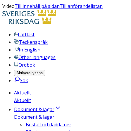
Video
Till innehåll på sidan
Till anförandelistan
Lättläst
Teckenspråk
In English
Other languages
Ordbok
Aktivera lyssna
Sök
Aktuellt
Aktuellt
Dokument & lagar
Dokument & lagar
Beställ och ladda ner