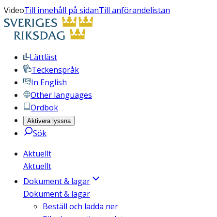
Video
Till innehåll på sidan
Till anförandelistan
Lättläst
Teckenspråk
In English
Other languages
Ordbok
Aktivera lyssna
Sök
Aktuellt
Aktuellt
Dokument & lagar
Dokument & lagar
Beställ och ladda ner