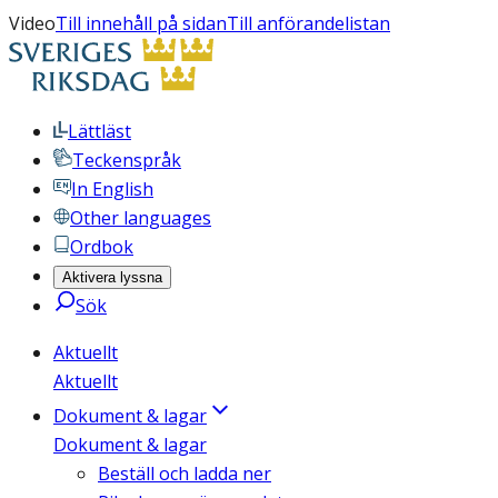
Video
Till innehåll på sidan
Till anförandelistan
Lättläst
Teckenspråk
In English
Other languages
Ordbok
Aktivera lyssna
Sök
Aktuellt
Aktuellt
Dokument & lagar
Dokument & lagar
Beställ och ladda ner