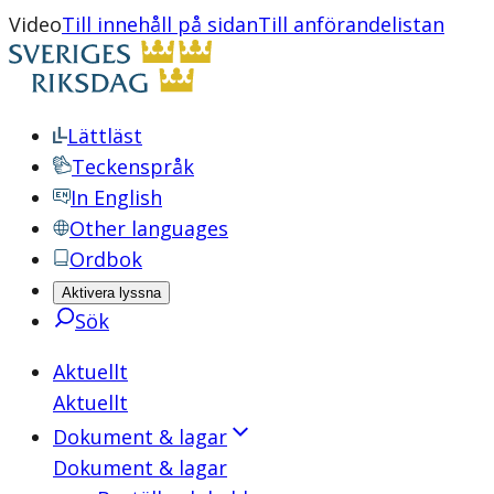
Video
Till innehåll på sidan
Till anförandelistan
Lättläst
Teckenspråk
In English
Other languages
Ordbok
Aktivera lyssna
Sök
Aktuellt
Aktuellt
Dokument & lagar
Dokument & lagar