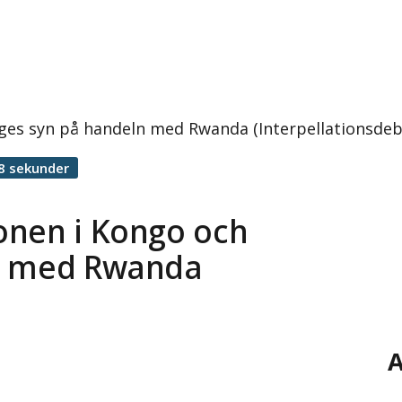
ges syn på handeln med Rwanda (Interpellationsdeba
8 sekunder
onen i Kongo och
ln med Rwanda
A