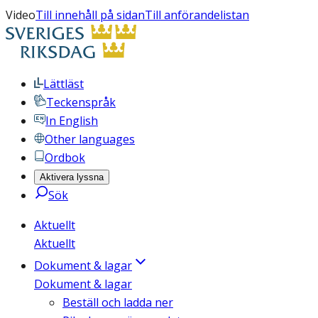
Video
Till innehåll på sidan
Till anförandelistan
Lättläst
Teckenspråk
In English
Other languages
Ordbok
Aktivera lyssna
Sök
Aktuellt
Aktuellt
Dokument & lagar
Dokument & lagar
Beställ och ladda ner