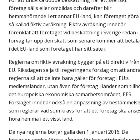
För att undvika dubbelbeskattning när ett svenskt
företag säljs eller ombildas och därefter blir
hemmahörande i ett annat EU-land, kan företaget göra
så kallad fiktiv avräkning. Fiktiv avräkning innebär
förenklat att företaget vid beskattning i Sverige redan i
förväg tar upp den skatt som senare kommer att betala
i det EU-land som företaget har sitt säte i.
Reglerna om fiktiv avräkning bygger på ett direktiv från
EU. Riksdagen sa ja till regeringens förslag om att ändr
reglerna så att de inte bara gäller för företag i EU:s
medlemsländer, utan även för företag i länder som tillh
det europeiska ekonomiska samarbetsområdet, EES.
Förslaget innebär också en anpassning av bestämmelse
som reglerar vad som krävs för att ett företag ska anse
höra hemma i ett visst land.
De nya reglerna börjar gälla den 1 januari 2016. De