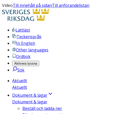
Video
Till innehåll på sidan
Till anförandelistan
Lättläst
Teckenspråk
In English
Other languages
Ordbok
Aktivera lyssna
Sök
Aktuellt
Aktuellt
Dokument & lagar
Dokument & lagar
Beställ och ladda ner