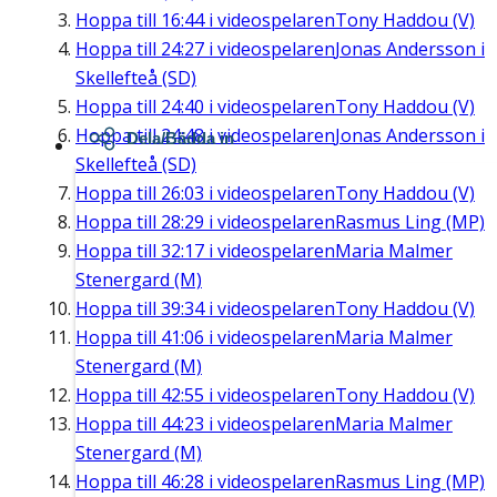
Hoppa till
16:44
i videospelaren
Tony Haddou (V)
Hoppa till
24:27
i videospelaren
Jonas Andersson i
Skellefteå (SD)
Hoppa till
24:40
i videospelaren
Tony Haddou (V)
Hoppa till
24:48
i videospelaren
Jonas Andersson i
Dela/Bädda in
Skellefteå (SD)
Hoppa till
26:03
i videospelaren
Tony Haddou (V)
Hoppa till
28:29
i videospelaren
Rasmus Ling (MP)
Hoppa till
32:17
i videospelaren
Maria Malmer
Stenergard (M)
Hoppa till
39:34
i videospelaren
Tony Haddou (V)
Hoppa till
41:06
i videospelaren
Maria Malmer
Stenergard (M)
Hoppa till
42:55
i videospelaren
Tony Haddou (V)
Hoppa till
44:23
i videospelaren
Maria Malmer
Stenergard (M)
Hoppa till
46:28
i videospelaren
Rasmus Ling (MP)