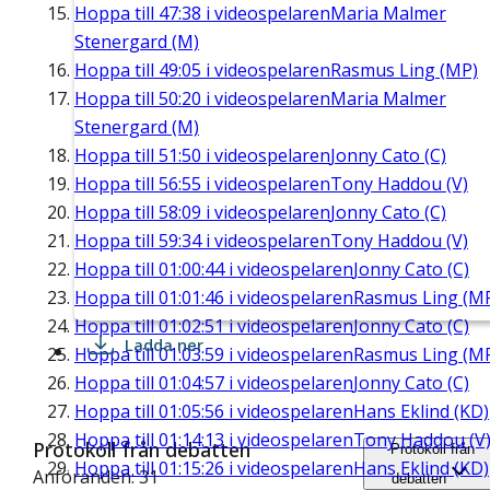
Hoppa till
47:38
i videospelaren
Maria Malmer
Stenergard (M)
Hoppa till
49:05
i videospelaren
Rasmus Ling (MP)
Hoppa till
50:20
i videospelaren
Maria Malmer
Stenergard (M)
Hoppa till
51:50
i videospelaren
Jonny Cato (C)
Hoppa till
56:55
i videospelaren
Tony Haddou (V)
Hoppa till
58:09
i videospelaren
Jonny Cato (C)
Hoppa till
59:34
i videospelaren
Tony Haddou (V)
Hoppa till
01:00:44
i videospelaren
Jonny Cato (C)
Hoppa till
01:01:46
i videospelaren
Rasmus Ling (M
Hoppa till
01:02:51
i videospelaren
Jonny Cato (C)
Ladda ner
Hoppa till
01:03:59
i videospelaren
Rasmus Ling (M
Hoppa till
01:04:57
i videospelaren
Jonny Cato (C)
Hoppa till
01:05:56
i videospelaren
Hans Eklind (KD)
Hoppa till
01:14:13
i videospelaren
Tony Haddou (V
Protokoll från debatten
Protokoll från
Hoppa till
01:15:26
i videospelaren
Hans Eklind (KD)
Anföranden: 31
debatten