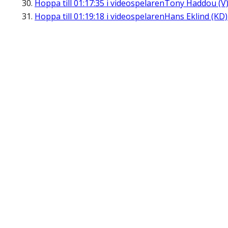
Hoppa till
01:17:35
i videospelaren
Tony Haddou (V
Hoppa till
01:19:18
i videospelaren
Hans Eklind (KD)