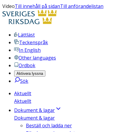
Video
Till innehåll på sidan
Till anförandelistan
Lättläst
Teckenspråk
In English
Other languages
Ordbok
Aktivera lyssna
Sök
Aktuellt
Aktuellt
Dokument & lagar
Dokument & lagar
Beställ och ladda ner