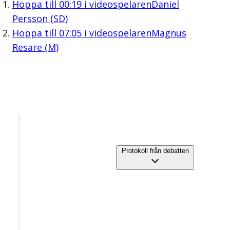
Hoppa till
00:19
i videospelaren
Daniel
Persson (SD)
Hoppa till
07:05
i videospelaren
Magnus
Resare (M)
Protokoll från debatten