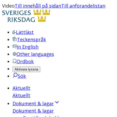
Video
Till innehåll på sidan
Till anförandelistan
Lättläst
Teckenspråk
In English
Other languages
Ordbok
Aktivera lyssna
Sök
Aktuellt
Aktuellt
Dokument & lagar
Dokument & lagar