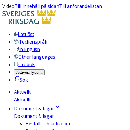
Video
Till innehåll på sidan
Till anförandelistan
Lättläst
Teckenspråk
In English
Other languages
Ordbok
Aktivera lyssna
Sök
Aktuellt
Aktuellt
Dokument & lagar
Dokument & lagar
Beställ och ladda ner