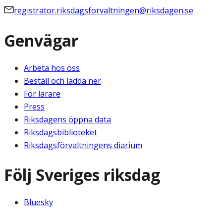
registrator.riksdagsforvaltningen@riksdagen.se
Genvägar
Arbeta hos oss
Beställ och ladda ner
För lärare
Press
Riksdagens öppna data
Riksdagsbiblioteket
Riksdagsförvaltningens diarium
Följ Sveriges riksdag
Bluesky