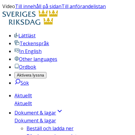
Video
Till innehåll på sidan
Till anförandelistan
Lättläst
Teckenspråk
In English
Other languages
Ordbok
Aktivera lyssna
Sök
Aktuellt
Aktuellt
Dokument & lagar
Dokument & lagar
Beställ och ladda ner