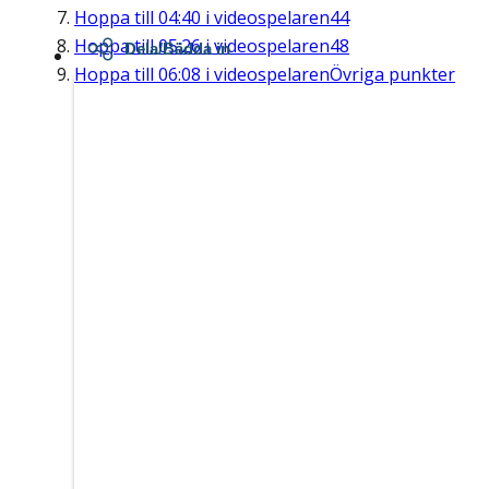
Hoppa till
04:40
i videospelaren
44
Hoppa till
05:26
i videospelaren
48
Dela/Bädda in
Hoppa till
06:08
i videospelaren
Övriga punkter