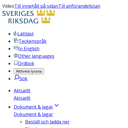
Video
Till innehåll på sidan
Till anförandelistan
Lättläst
Teckenspråk
In English
Other languages
Ordbok
Aktivera lyssna
Sök
Aktuellt
Aktuellt
Dokument & lagar
Dokument & lagar
Beställ och ladda ner