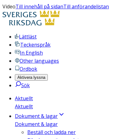
Video
Till innehåll på sidan
Till anförandelistan
Lättläst
Teckenspråk
In English
Other languages
Ordbok
Aktivera lyssna
Sök
Aktuellt
Aktuellt
Dokument & lagar
Dokument & lagar
Beställ och ladda ner