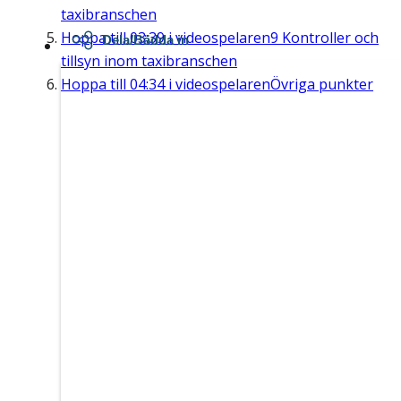
taxibranschen
Hoppa till
03:39
i videospelaren
9 Kontroller och
Dela/Bädda in
tillsyn inom taxibranschen
Hoppa till
04:34
i videospelaren
Övriga punkter