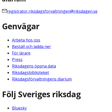
registrator.riksdagsforvaltningen@riksdagen.se
Genvägar
Arbeta hos oss
Beställ och ladda ner
För lärare
Press
Riksdagens öppna data
Riksdagsbiblioteket
Riksdagsförvaltningens diarium
Följ Sveriges riksdag
Bluesky