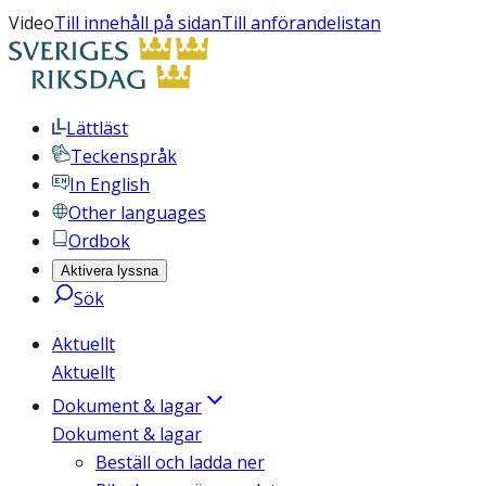
Video
Till innehåll på sidan
Till anförandelistan
Lättläst
Teckenspråk
In English
Other languages
Ordbok
Aktivera lyssna
Sök
Aktuellt
Aktuellt
Dokument & lagar
Dokument & lagar
Beställ och ladda ner