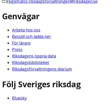
registrator.riksdagsforvaltningen@riksdagen.se
Genvägar
Arbeta hos oss
Beställ och ladda ner
För lärare
Press
Riksdagens öppna data
Riksdagsbiblioteket
Riksdagsförvaltningens diarium
Följ Sveriges riksdag
Bluesky