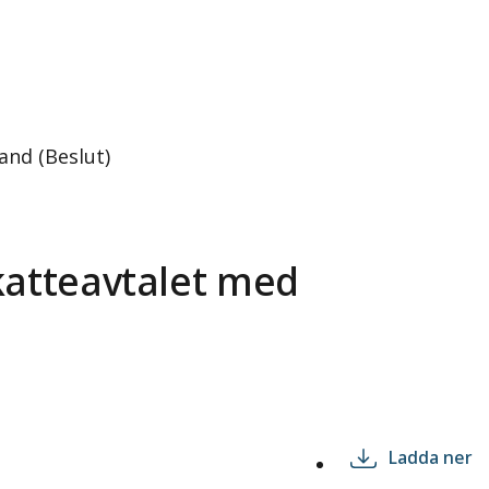
and (Beslut)
katteavtalet med
Ladda ner