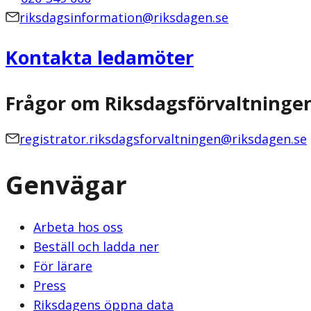
riksdagsinformation@riksdagen.se
Kontakta ledamöter
Frågor om Riksdagsförvaltninge
registrator.riksdagsforvaltningen@riksdagen.se
Genvägar
Arbeta hos oss
Beställ och ladda ner
För lärare
Press
Riksdagens öppna data