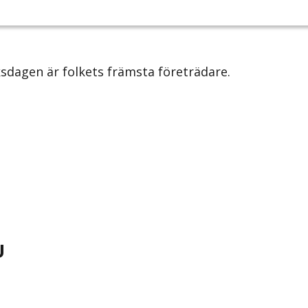
iksdagen är folkets främsta företrädare.
U