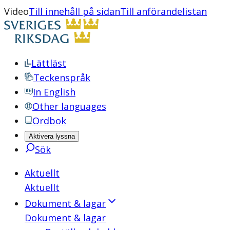
Video
Till innehåll på sidan
Till anförandelistan
Lättläst
Teckenspråk
In English
Other languages
Ordbok
Aktivera lyssna
Sök
Aktuellt
Aktuellt
Dokument & lagar
Dokument & lagar