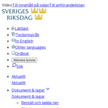
Video
Till innehåll på sidan
Till anförandelistan
Lättläst
Teckenspråk
In English
Other languages
Ordbok
Aktivera lyssna
Sök
Aktuellt
Aktuellt
Dokument & lagar
Dokument & lagar
Beställ och ladda ner