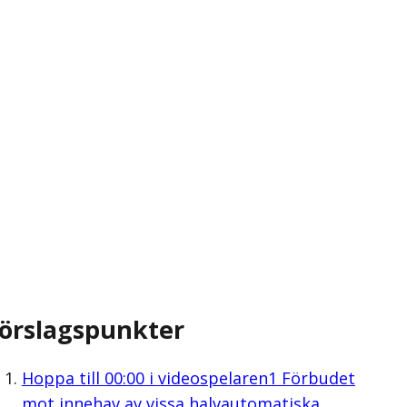
örslagspunkter
Hoppa till
00:00
i videospelaren
1 Förbudet
mot innehav av vissa halvautomatiska