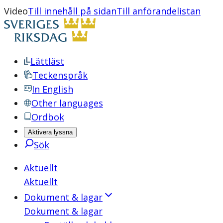
Video
Till innehåll på sidan
Till anförandelistan
Lättläst
Teckenspråk
In English
Other languages
Ordbok
Aktivera lyssna
Sök
Aktuellt
Aktuellt
Dokument & lagar
Dokument & lagar