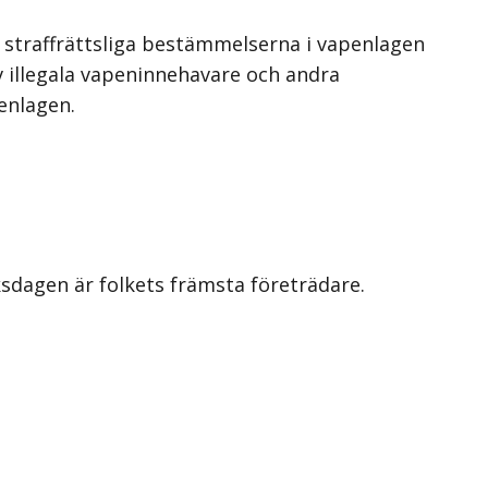
e straffrättsliga bestämmelserna i vapenlagen
 illegala vapen­innehavare och andra
enlagen.
iksdagen är folkets främsta företrädare.