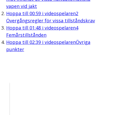
vapen vid jakt
Hoppa till
00:59
i videospelaren
2
Övergångsregler för vissa tillståndskrav
Hoppa till
01:48
i videospelaren
4
Femårstillstånden
Hoppa till
02:39
i videospelaren
Övriga
punkter