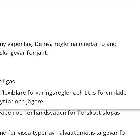
 ny vapenlag. De nya reglerna innebär bland
ka gevär för jakt.
dligas
 flexiblare förvaringsregler och EU:s förenk­lade
kyttar och jägare
vapen och enhandsvapen för flerskott slopas
ånd för vissa typer av halv­automatiska gevär för