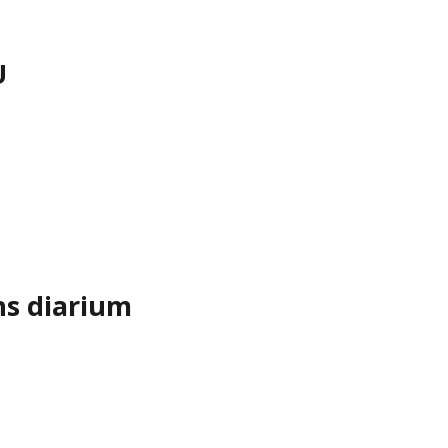
U
ns diarium