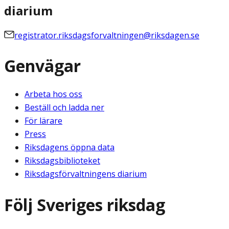
diarium
registrator.riksdagsforvaltningen@riksdagen.se
Genvägar
Arbeta hos oss
Beställ och ladda ner
För lärare
Press
Riksdagens öppna data
Riksdagsbiblioteket
Riksdagsförvaltningens diarium
Följ Sveriges riksdag