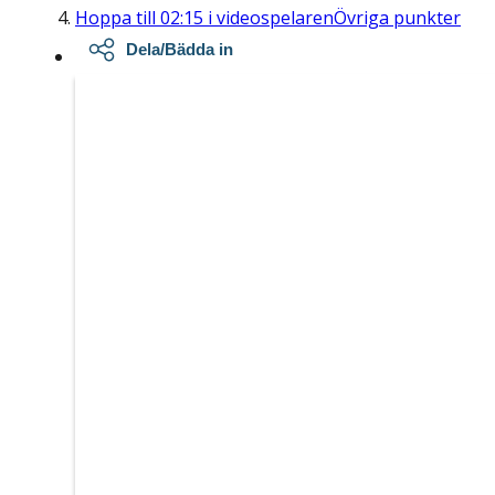
Hoppa till
02:15
i videospelaren
Övriga punkter
Dela/Bädda in