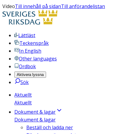
Video
Till innehåll på sidan
Till anförandelistan
Lättläst
Teckenspråk
In English
Other languages
Ordbok
Aktivera lyssna
Sök
Aktuellt
Aktuellt
Dokument & lagar
Dokument & lagar
Beställ och ladda ner