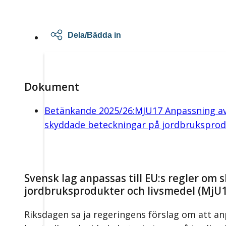
Dela/Bädda in
Dokument
Betänkande 2025/26:MJU17 Anpassning av s
skyddade beteckningar på jordbruksprodu
Svensk lag anpassas till EU:s regler o
jordbruksprodukter och livsmedel (MjU
Riksdagen sa ja regeringens förslag om att anp