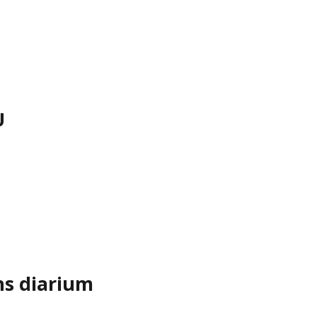
U
ns diarium