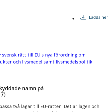
Ladda ner
vensk rätt till EU:s nya förordning om
kter och livsmedel samt livsmedelspolitik
m skyddade namn på
17)
assa två lagar till EU-rätten. Det är lagen och