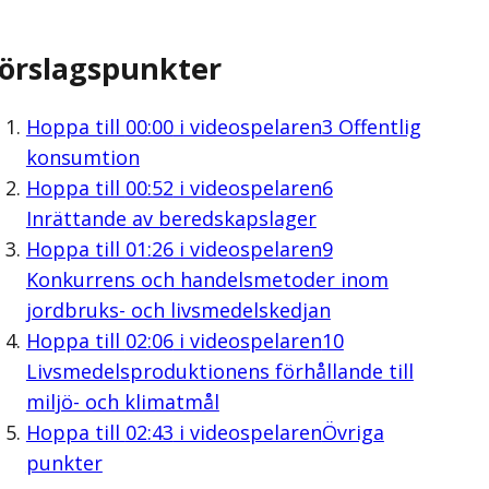
örslagspunkter
Hoppa till
00:00
i videospelaren
3 Offentlig
konsumtion
Hoppa till
00:52
i videospelaren
6
Inrättande av beredskapslager
Hoppa till
01:26
i videospelaren
9
Konkurrens och handelsmetoder inom
jordbruks- och livsmedelskedjan
Hoppa till
02:06
i videospelaren
10
Livsmedelsproduktionens förhållande till
miljö- och klimatmål
Hoppa till
02:43
i videospelaren
Övriga
punkter