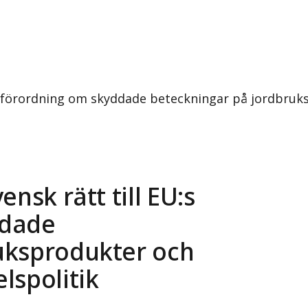
ya förordning om skyddade beteckningar på jordbruk
nsk rätt till EU:s
ddade
uksprodukter och
lspolitik