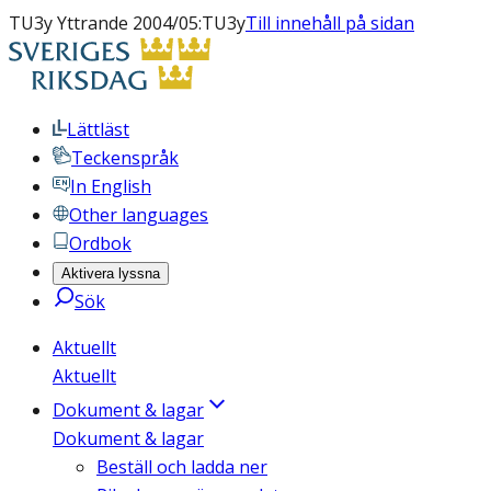
TU3y Yttrande 2004/05:TU3y
Till innehåll på sidan
Lättläst
Teckenspråk
In English
Other languages
Ordbok
Aktivera lyssna
Sök
Aktuellt
Aktuellt
Dokument & lagar
Dokument & lagar
Beställ och ladda ner