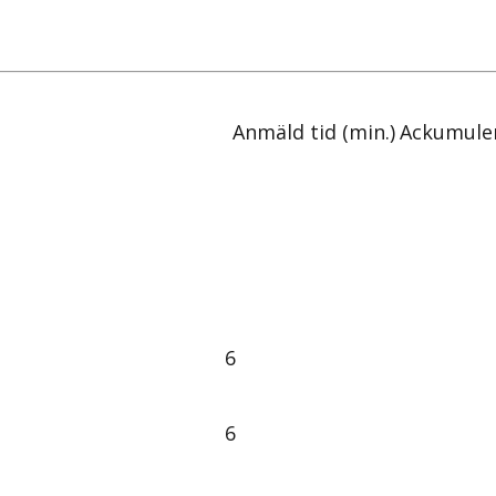
Anmäld tid (min.)
Ackumuler
6
6