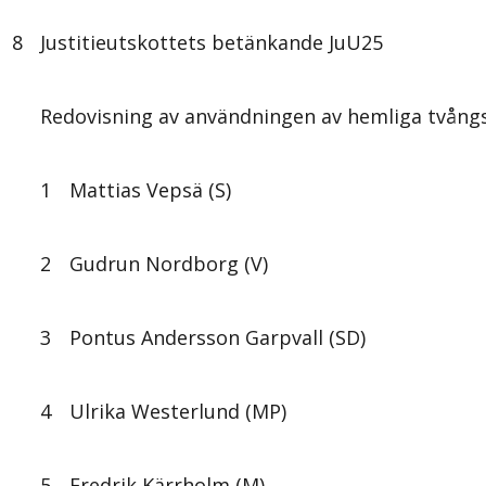
8
Justitieutskottets betänkande JuU25
Redovisning av användningen av hemliga tvång
1
Mattias Vepsä (S)
2
Gudrun Nordborg (V)
3
Pontus Andersson Garpvall (SD)
4
Ulrika Westerlund (MP)
5
Fredrik Kärrholm (M)