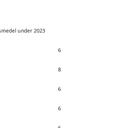
smedel under 2023
6
8
6
6
6