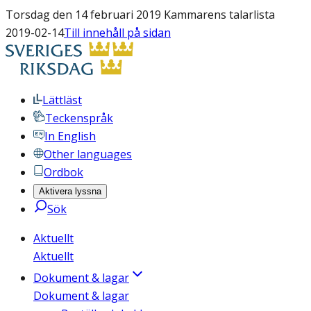
Torsdag den 14 februari 2019 Kammarens talarlista
2019-02-14
Till innehåll på sidan
Lättläst
Teckenspråk
In English
Other languages
Ordbok
Aktivera lyssna
Sök
Aktuellt
Aktuellt
Dokument & lagar
Dokument & lagar