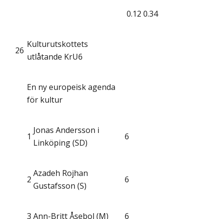
0.12
0.34
Kulturutskottets
26
utlåtande KrU6
En ny europeisk agenda
för kultur
Jonas Andersson i
1
6
Linköping (SD)
Azadeh Rojhan
2
6
Gustafsson (S)
3
Ann-Britt Åsebol (M)
6