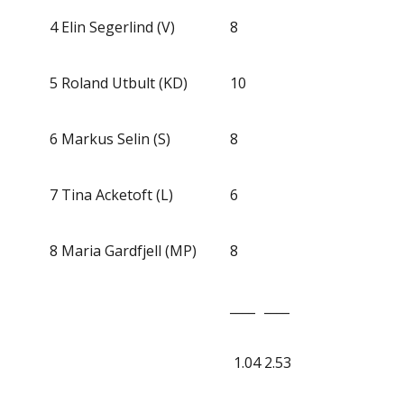
4
Elin Segerlind (V)
8
5
Roland Utbult (KD)
10
6
Markus Selin (S)
8
7
Tina Acketoft (L)
6
8
Maria Gardfjell (MP)
8
____
____
1.04
2.53