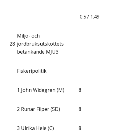
0.57
1.49
Miljö- och
28
jordbruksutskottets
betänkande MJU3
Fiskeripolitik
1
John Widegren (M)
8
2
Runar Filper (SD)
8
3
Ulrika Heie (C)
8