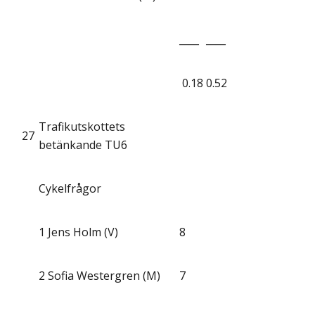
____
____
0.18
0.52
Trafikutskottets
27
betänkande TU6
Cykelfrågor
1
Jens Holm (V)
8
2
Sofia Westergren (M)
7