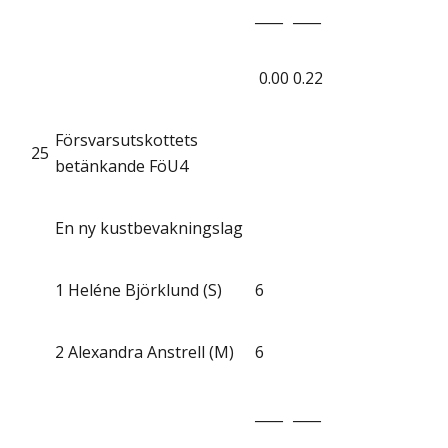
____
____
0.00
0.22
Försvarsutskottets
25
betänkande FöU4
En ny kustbevakningslag
1
Heléne Björklund (S)
6
2
Alexandra Anstrell (M)
6
____
____