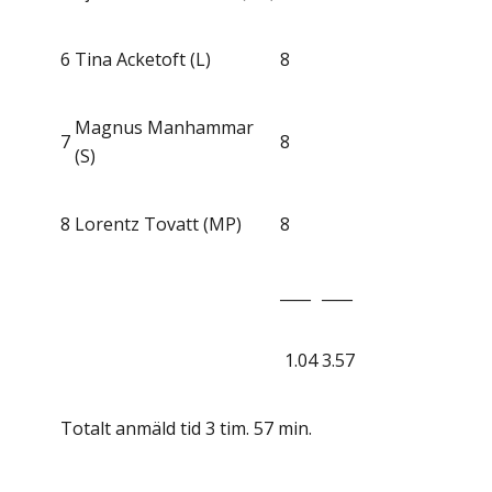
6
Tina Acketoft (L)
8
Magnus Manhammar
7
8
(S)
8
Lorentz Tovatt (MP)
8
____
____
1.04
3.57
Totalt anmäld tid 3 tim. 57 min.