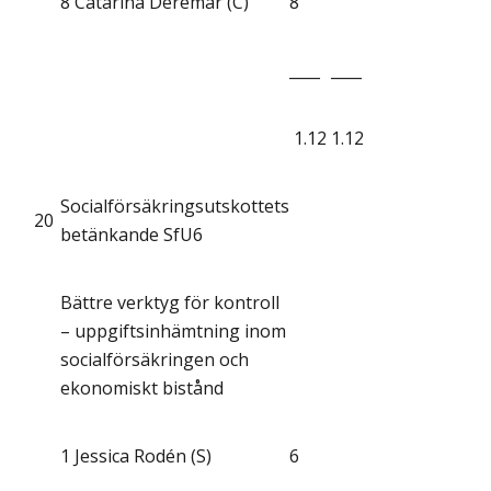
8
Catarina Deremar (C)
8
____
____
1.12
1.12
Socialförsäkringsutskottets
20
betänkande SfU6
Bättre verktyg för kontroll
– uppgiftsinhämtning inom
socialförsäkringen och
ekonomiskt bistånd
1
Jessica Rodén (S)
6