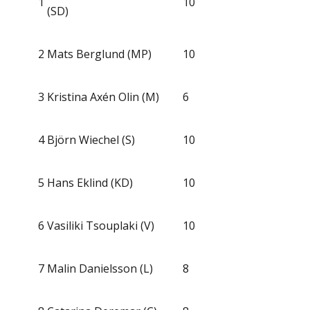
1
10
(SD)
2
Mats Berglund (MP)
10
3
Kristina Axén Olin (M)
6
4
Björn Wiechel (S)
10
5
Hans Eklind (KD)
10
6
Vasiliki Tsouplaki (V)
10
7
Malin Danielsson (L)
8