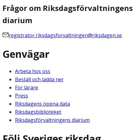
Frågor om Riksdagsförvaltningens
diarium
registrator.riksdagsforvaltningen@riksdagen.se
Genvägar
Arbeta hos oss
Beställ och ladda ner
För lärare
Press
Riksdagens öppna data
Riksdagsbiblioteket
Riksdagsförvaltningens diarium
Följ Sveriges riksdag