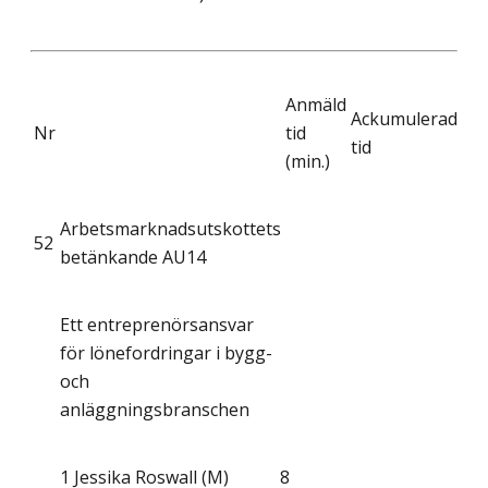
Anmäld
Ackumulerad
Nr
tid
tid
(min.)
Arbetsmarknadsutskottets
52
betänkande AU14
Ett entreprenörsansvar
för lönefordringar i bygg-
och
anläggningsbranschen
1
Jessika Roswall (M)
8