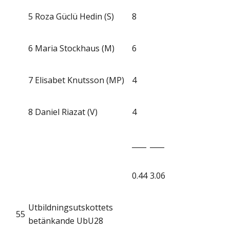
5
Roza Güclü Hedin (S)
8
6
Maria Stockhaus (M)
6
7
Elisabet Knutsson (MP)
4
8
Daniel Riazat (V)
4
____
____
0.44
3.06
Utbildningsutskottets
55
betänkande UbU28