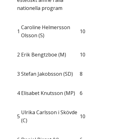
estetiskt ämne i alla
nationella program
Caroline Helmersson
1
10
Olsson (S)
2
Erik Bengtzboe (M)
10
3
Stefan Jakobsson (SD)
8
4
Elisabet Knutsson (MP)
6
Ulrika Carlsson i Skövde
5
10
(C)