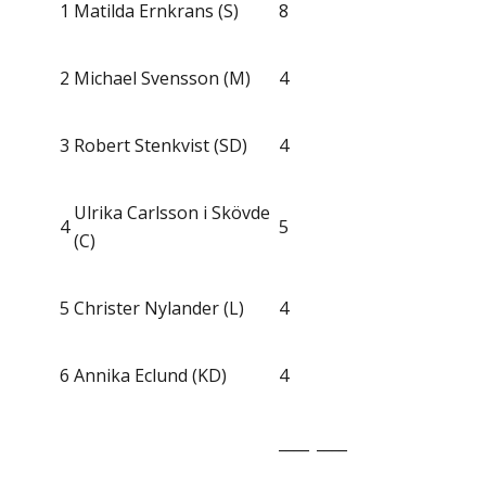
1
Matilda Ernkrans (S)
8
2
Michael Svensson (M)
4
3
Robert Stenkvist (SD)
4
Ulrika Carlsson i Skövde
4
5
(C)
5
Christer Nylander (L)
4
6
Annika Eclund (KD)
4
____
____