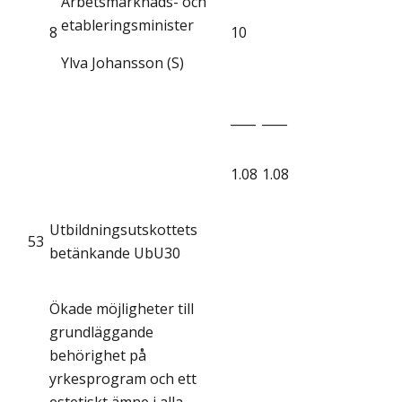
Arbetsmarknads- och
etableringsminister
8
10
Ylva Johansson (S)
____
____
1.08
1.08
Utbildningsutskottets
53
betänkande UbU30
Ökade möjligheter till
grundläggande
behörighet på
yrkesprogram och ett