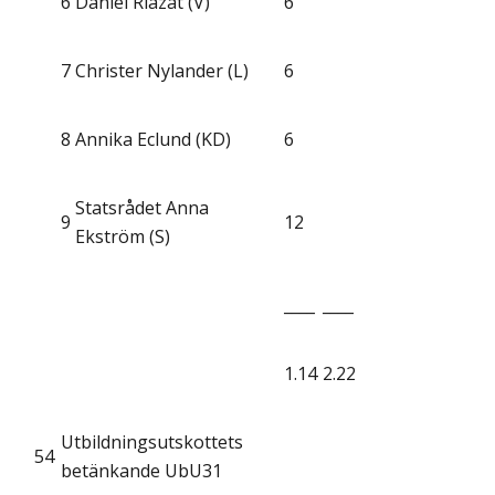
6
Daniel Riazat (V)
6
7
Christer Nylander (L)
6
8
Annika Eclund (KD)
6
Statsrådet Anna
9
12
Ekström (S)
____
____
1.14
2.22
Utbildningsutskottets
54
betänkande UbU31