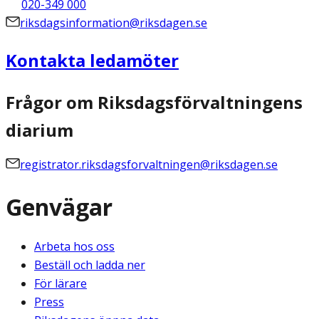
020-349 000
riksdagsinformation@riksdagen.se
Kontakta ledamöter
Frågor om Riksdagsförvaltningens
diarium
registrator.riksdagsforvaltningen@riksdagen.se
Genvägar
Arbeta hos oss
Beställ och ladda ner
För lärare
Press