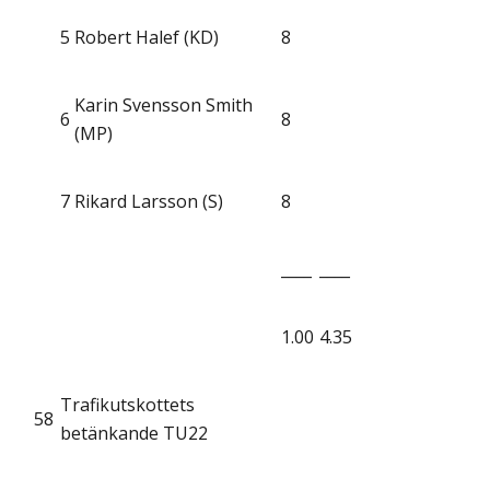
5
Robert Halef (KD)
8
Karin Svensson Smith
6
8
(MP)
7
Rikard Larsson (S)
8
____
____
1.00
4.35
Trafikutskottets
58
betänkande TU22