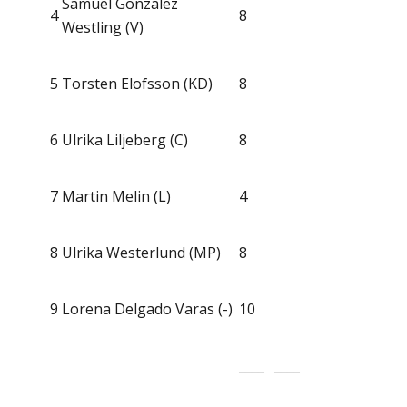
Samuel Gonzalez
4
8
Westling (V)
5
Torsten Elofsson (KD)
8
6
Ulrika Liljeberg (C)
8
7
Martin Melin (L)
4
8
Ulrika Westerlund (MP)
8
9
Lorena Delgado Varas (-)
10
____
____