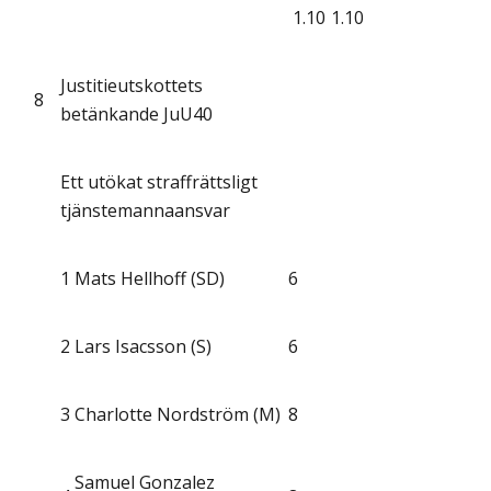
1.10
1.10
Justitieutskottets
8
betänkande JuU40
Ett utökat straffrättsligt
tjänstemannaansvar
1
Mats Hellhoff (SD)
6
2
Lars Isacsson (S)
6
3
Charlotte Nordström (M)
8
Samuel Gonzalez