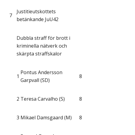
Justitieutskottets
7
betänkande JuU42
Dubbla straff för brott i
kriminella nätverk och
skärpta straffskalor
Pontus Andersson
1
8
Garpvall (SD)
2
Teresa Carvalho (S)
8
3
Mikael Damsgaard (M)
8