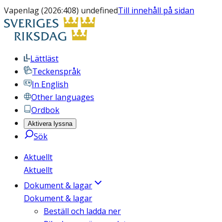
Vapenlag (2026:408) undefined
Till innehåll på sidan
Lättläst
Teckenspråk
In English
Other languages
Ordbok
Aktivera lyssna
Sök
Aktuellt
Aktuellt
Dokument & lagar
Dokument & lagar
Beställ och ladda ner