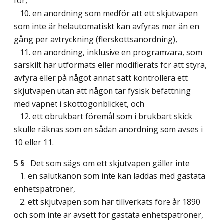
för,
10. en anordning som medför att ett skjutvapen
som inte är helautomatiskt kan avfyras mer än en
gång per avtryckning (flerskottsanordning),
11. en anordning, inklusive en programvara, som
särskilt har utformats eller modifierats för att styra,
avfyra eller på något annat sätt kontrollera ett
skjutvapen utan att någon tar fysisk befattning
med vapnet i skottögonblicket, och
12. ett obrukbart föremål som i brukbart skick
skulle räknas som en sådan anordning som avses i
10 eller 11.
5 §
Det som sägs om ett skjutvapen gäller inte
1. en salutkanon som inte kan laddas med gastäta
enhetspatroner,
2. ett skjutvapen som har tillverkats före år 1890
och som inte är avsett för gastäta enhetspatroner,