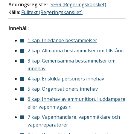
Ändringsregister
:
SFSR (Regeringskansliet)
Källa
:
Fulltext (Regeringskansliet)
Innehåll:
1 kap. Inledande bestämmelser
2 kap. Allmänna bestämmelser om tillstånd
3 kap. Gemensamma bestämmelser om
innehav
4 kap. Enskilda personers innehav
5 kap. Organisationers innehav
6 kap. Innehav av ammunition, ljuddämpare
eller vapenmagasin
7 kap. Vapenhandlare, vapenmäklare och
vapenreparatörer