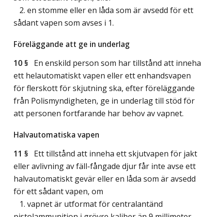
2. en stomme eller en låda som är avsedd för ett
sådant vapen som avses i 1.
Föreläggande att ge in underlag
10 §
En enskild person som har tillstånd att inneha
ett helautomatiskt vapen eller ett enhandsvapen
för flerskott för skjutning ska, efter föreläggande
från Polismyndigheten, ge in underlag till stöd för
att personen fortfarande har behov av vapnet.
Halvautomatiska vapen
11 §
Ett tillstånd att inneha ett skjutvapen för jakt
eller avlivning av fäll-fångade djur får inte avse ett
halvautomatiskt gevär eller en låda som är avsedd
för ett sådant vapen, om
1. vapnet är utformat för centralantänd
pistolammunition i grövre kaliber än 9 millimeter