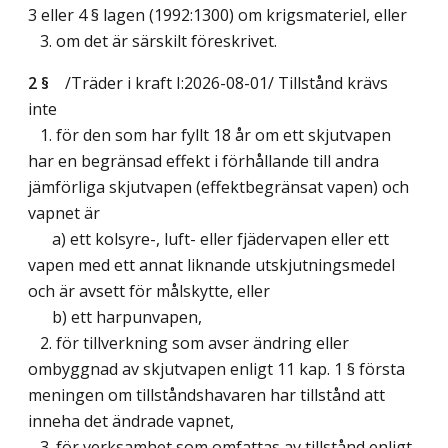
3 eller 4 § lagen (1992:1300) om krigsmateriel, eller
3. om det är särskilt föreskrivet.
2 §
/Träder i kraft I:2026-08-01/
Tillstånd krävs
inte
1. för den som har fyllt 18 år om ett skjutvapen
har en begränsad effekt i förhållande till andra
jämförliga skjutvapen (effektbegränsat vapen) och
vapnet är
a) ett kolsyre-, luft- eller fjädervapen eller ett
vapen med ett annat liknande utskjutningsmedel
och är avsett för målskytte, eller
b) ett harpunvapen,
2. för tillverkning som avser ändring eller
ombyggnad av skjutvapen enligt 11 kap. 1 § första
meningen om tillståndshavaren har tillstånd att
inneha det ändrade vapnet,
3. för verksamhet som omfattas av tillstånd enligt