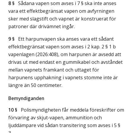
8 §
Sådana vapen som avses i 7 § ska inte anses
vara ett effektbegränsat vapen om avfyrningen
sker med slagstift och vapnet är konstruerat för
patroner där drivämnet ingår.
9 §
Ett harpunvapen ska anses vara ett sådant
effektbegränsat vapen som avses i 2 kap. 2 § 1 b
vapenlagen (2026:408), om harpunen är avsedd att
drivas ut med endast en gummikabel och avståndet
mellan vapnets framkant och uttaget för
harpunens upphakning i vapnets stomme inte är
längre än 50 centimeter.
Bemyndiganden
10 §
Polismyndigheten får meddela föreskrifter om
förvaring av skjut-vapen, ammunition och
ljuddämpare vid sådan transitering som avses i 5 §
3.