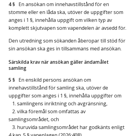
4 §
En ansökan om innehavstillstånd för en
stomme eller en låda ska, utöver de uppgifter som
anges i 1 §, innehålla uppgift om vilken typ av
komplett skjutvapen som vapendelen är avsedd för.
Den utredning som sökanden åberopar till stöd för
sin ansökan ska ges in tillsammans med ansökan.
Särskilda krav när ansökan gäller ändamålet
samling
5 §
En enskild persons ansökan om
innehavstillstånd för samling ska, utöver de
uppgifter som anges i 1 §, innehålla uppgifter om
1. samlingens inriktning och avgränsning,
2. vilka föremål som omfattas av
samlingsområdet, och
3. huruvida samlingsområdet har godkänts enligt
4 kap. 5 § vapenlagen (2026:408).