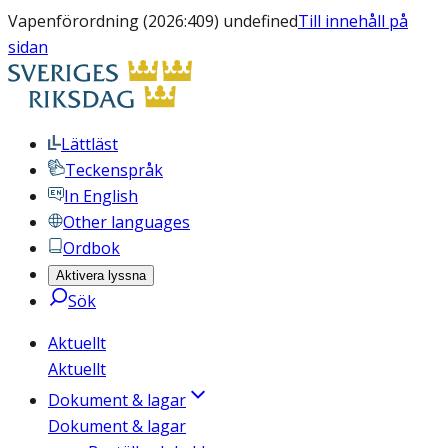
Vapenförordning (2026:409) undefined
Till innehåll på
sidan
Lättläst
Teckenspråk
In English
Other languages
Ordbok
Aktivera lyssna
Sök
Aktuellt
Aktuellt
Dokument & lagar
Dokument & lagar