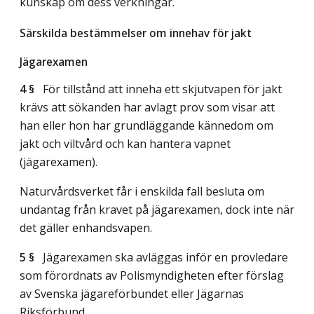
kunskap om dess verkningar.
Särskilda bestämmelser om innehav för jakt
Jägarexamen
4 §
För tillstånd att inneha ett skjutvapen för jakt
krävs att sökanden har avlagt prov som visar att
han eller hon har grundläggande kännedom om
jakt och viltvård och kan hantera vapnet
(jägarexamen).
Naturvårdsverket får i enskilda fall besluta om
undantag från kravet på jägarexamen, dock inte när
det gäller enhandsvapen.
5 §
Jägarexamen ska avläggas inför en provledare
som förordnats av Polismyndigheten efter förslag
av Svenska jägareförbundet eller Jägarnas
Riksförbund.