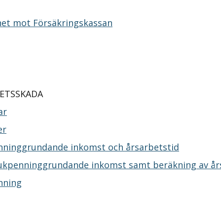
ghet mot Försäkringskassan
BETSSKADA
ar
er
nninggrundande inkomst och årsarbetstid
kpenninggrundande inkomst samt beräkning av årsa
nning