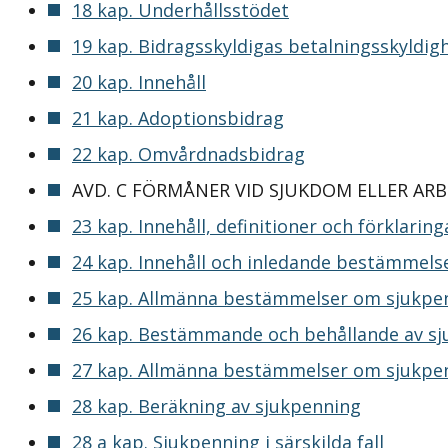
18 kap. Underhållsstödet
19 kap. Bidragsskyldigas betalningsskyldi
20 kap. Innehåll
21 kap. Adoptionsbidrag
22 kap. Omvårdnadsbidrag
AVD. C FÖRMÅNER VID SJUKDOM ELLER AR
23 kap. Innehåll, definitioner och förklaring
24 kap. Innehåll och inledande bestämmels
25 kap. Allmänna bestämmelser om sjukpe
26 kap. Bestämmande och behållande av sju
27 kap. Allmänna bestämmelser om sjukpe
28 kap. Beräkning av sjukpenning
28 a kap. Sjukpenning i särskilda fall