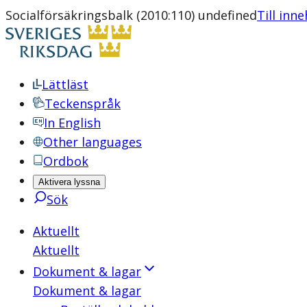
Socialförsäkringsbalk (2010:110) undefined
Till inne
Lättläst
Teckenspråk
In English
Other languages
Ordbok
Aktivera lyssna
Sök
Aktuellt
Aktuellt
Dokument & lagar
Dokument & lagar