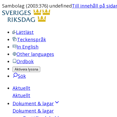
Sambolag (2003:376) undefined
Till innehåll på sida
Lättläst
Teckenspråk
In English
Other languages
Ordbok
Aktivera lyssna
Sök
Aktuellt
Aktuellt
Dokument & lagar
Dokument & lagar