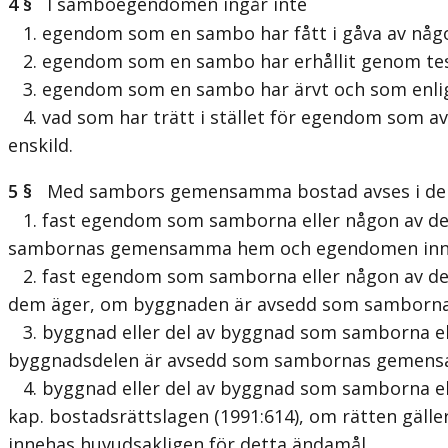
4 §
I samboegendomen ingår inte
1. egendom som en sambo har fått i gåva av någo
2. egendom som en sambo har erhållit genom test
3. egendom som en sambo har ärvt och som enligt
4. vad som har trätt i stället för egendom som av
enskild.
5 §
Med sambors gemensamma bostad avses i denna 
1. fast egendom som samborna eller någon av de
sambornas gemensamma hem och egendomen inneh
2. fast egendom som samborna eller någon av de
dem äger, om byggnaden är avsedd som samborna
3. byggnad eller del av byggnad som samborna ell
byggnadsdelen är avsedd som sambornas gemensa
4. byggnad eller del av byggnad som samborna ell
kap. bostadsrättslagen (1991:614), om rätten gäl
innehas huvudsakligen för detta ändamål.