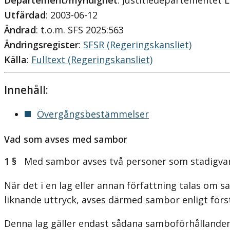
Departement/myndighet
: Justitiedepartementet 
Utfärdad
: 2003-06-12
Ändrad
: t.o.m. SFS 2025:563
Ändringsregister
:
SFSR (Regeringskansliet)
Källa
:
Fulltext (Regeringskansliet)
Innehåll:
Övergångsbestämmelser
Vad som avses med sambor
1 §
Med sambor avses två personer som stadigvara
När det i en lag eller annan författning talas om
liknande uttryck, avses därmed sambor enligt först
Denna lag gäller endast sådana samboförhållande