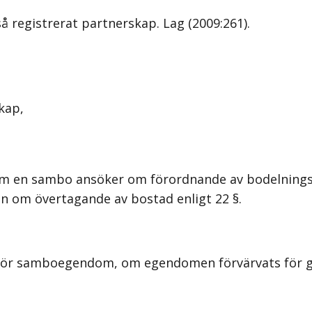
så registrerat partnerskap.
Lag (2009:261)
.
kap,
 en sambo ansöker om förordnande av bodelningsförr
an om övertagande av bostad enligt 22 §.
samboegendom, om egendomen förvärvats för geme