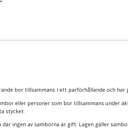
L2
nde bor tillsammans i ett parförhållande och har
 sambor eller personer som bor tillsammans under ä
a stycket.
n där ingen av samborna är gift. Lagen gäller sa