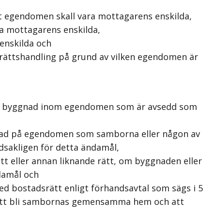
 egendomen skall vara mottagarens enskilda,
a mottagarens enskilda,
enskilda och
n rättshandling på grund av vilken egendomen är
 en byggnad inom egendomen som är avsedd som
nad på egendomen som samborna eller någon av
akligen för detta ändamål,
t eller annan liknande rätt, om byggnaden eller
damål och
d bostadsrätt enligt förhandsavtal som sägs i 5
dd att bli sambornas gemensamma hem och att