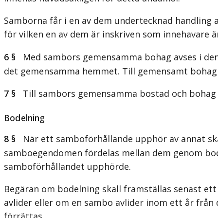
Samborna får i en av dem undertecknad handling an
för vilken en av dem är inskriven som innehavare
6 §
Med sambors gemensamma bohag avses i denna la
det gemensamma hemmet. Till gemensamt bohag r
7 §
Till sambors gemensamma bostad och bohag rä
Bodelning
8 §
När ett samboförhållande upphör av annat skä
samboegendomen fördelas mellan dem genom bodel
samboförhållandet upphörde.
Begäran om bodelning skall framställas senast e
avlider eller om en sambo avlider inom ett år frå
förrättas.