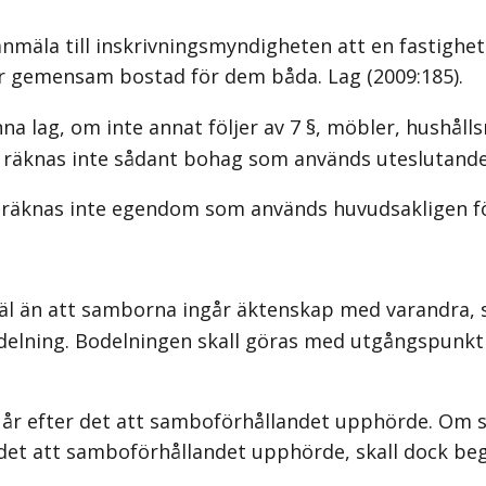
mäla till inskrivningsmyndigheten att en fastighet 
 är gemensam bostad för dem båda.
Lag (2009:185)
.
g, om inte annat följer av 7 §, möbler, hushållsm
äknas inte sådant bohag som används uteslutande
knas inte egendom som används huvudsakligen för
l än att samborna ingår äktenskap med varandra, 
ning. Bodelningen skall göras med utgångspunkt 
tt år efter det att samboförhållandet upphörde. O
n det att samboförhållandet upphörde, skall dock b