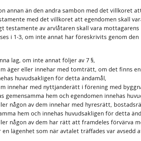
n annan än den andra sambon med det villkoret att
amente med det villkoret att egendomen skall var
 testamente av arvlåtaren skall vara mottagarens 
ses i 1-3, om inte annat har föreskrivits genom de
lag, om inte annat följer av 7 §,
m äger eller innehar med tomträtt, om det finns
as huvudsakligen för detta ändamål,
m innehar med nyttjanderätt i förening med bygg
s gemensamma hem och egendomen innehas huvuds
er någon av dem innehar med hyresrätt, bostadsrät
mma hem och innehas huvudsakligen för detta än
er någon av dem har rätt att framdeles förvärva me
ler en lägenhet som när avtalet träffades var avse