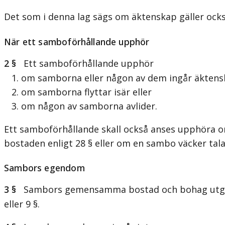
Det som i denna lag sägs om äktenskap gäller ock
När ett samboförhållande upphör
2 §
Ett samboförhållande upphör
1. om samborna eller någon av dem ingår äktens
2. om samborna flyttar isär eller
3. om någon av samborna avlider.
Ett samboförhållande skall också anses upphöra om
bostaden enligt 28 § eller om en sambo väcker tal
Sambors egendom
3 §
Sambors gemensamma bostad och bohag utgör 
eller 9 §.