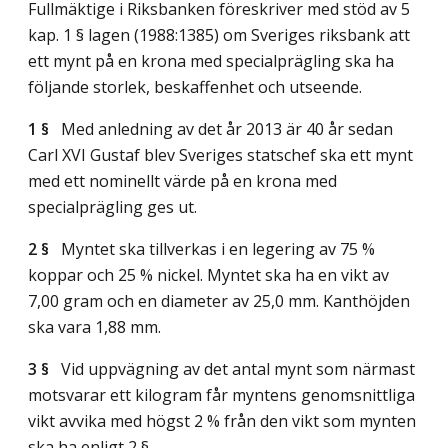
Fullmäktige i Riksbanken föreskriver med stöd av 5
kap. 1 § lagen (1988:1385) om Sveriges riksbank att
ett mynt på en krona med specialprägling ska ha
följande storlek, beskaffenhet och utseende.
1 §
Med anledning av det år 2013 är 40 år sedan
Carl XVI Gustaf blev Sveriges statschef ska ett mynt
med ett nominellt värde på en krona med
specialprägling ges ut.
2 §
Myntet ska tillverkas i en legering av 75 %
koppar och 25 % nickel. Myntet ska ha en vikt av
7,00 gram och en diameter av 25,0 mm. Kanthöjden
ska vara 1,88 mm.
3 §
Vid uppvägning av det antal mynt som närmast
motsvarar ett kilogram får myntens genomsnittliga
vikt avvika med högst 2 % från den vikt som mynten
ska ha enligt 2 §.