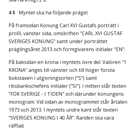
4 §
Myntet ska ha följande prägel.
På framsidan Konung Carl XVI Gustafs porträtt i
profil, vänster sida, omskriften "CARL XVI GUSTAF
SVERIGES KONUNG" samt under porträttet
präglingsåret 2013 och formgivarens initialer "EN".
På baksidan en krona i myntets övre del. Valören "1
KRONA" anges till vänster och till höger första
bokstaven i utgivningsorten ("S") samt
riksbankschefens initialer ("SI"). I mitten står texten
"FÖR SVERIGE - I TIDEN" och därunder konungens
monogram. Vid sidan av monogrammet står årtalen
1973 och 2013. I myntets undre kant står texten
"SVERIGES KONUNG I 40 ÅR". Randen ska vara
räfflad.