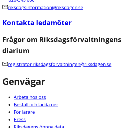
riksdagsinformation@riksdagen.se
Kontakta ledamöter
Frågor om Riksdagsförvaltningens
diarium
registrator.riksdagsforvaltningen@riksdagen.se
Genvägar
Arbeta hos oss
Beställ och ladda ner
För lärare
Press
Riksdagens öppna data