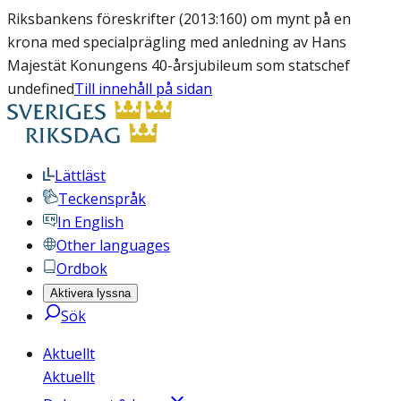
Riksbankens föreskrifter (2013:160) om mynt på en
krona med specialprägling med anledning av Hans
Majestät Konungens 40-årsjubileum som statschef
undefined
Till innehåll på sidan
Lättläst
Teckenspråk
In English
Other languages
Ordbok
Aktivera lyssna
Sök
Aktuellt
Aktuellt