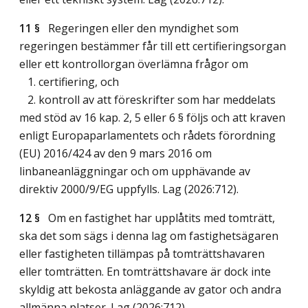
11 §
Regeringen eller den myndighet som
regeringen bestämmer får till ett certifieringsorgan
eller ett kontrollorgan överlämna frågor om
1. certifiering, och
2. kontroll av att föreskrifter som har meddelats
med stöd av 16 kap. 2, 5 eller 6 § följs och att kraven
enligt Europaparlamentets och rådets förordning
(EU) 2016/424 av den 9 mars 2016 om
linbaneanläggningar och om upphävande av
direktiv 2000/9/EG uppfylls.
Lag (2026:712)
.
12 §
Om en fastighet har upplåtits med tomträtt,
ska det som sägs i denna lag om fastighetsägaren
eller fastigheten tillämpas på tomträttshavaren
eller tomträtten. En tomträttshavare är dock inte
skyldig att bekosta anläggande av gator och andra
allmänna platser.
Lag (2026:712)
.