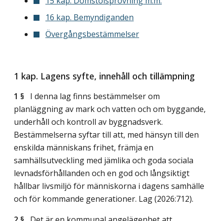
15 kap. Domstolsprövning m.m.
16 kap. Bemyndiganden
Övergångsbestämmelser
1 kap. Lagens syfte, innehåll och tillämpning
1 §
I denna lag finns bestämmelser om
planläggning av mark och vatten och om byggande,
underhåll och kontroll av byggnadsverk.
Bestämmelserna syftar till att, med hänsyn till den
enskilda människans frihet, främja en
samhällsutveckling med jämlika och goda sociala
levnadsförhållanden och en god och långsiktigt
hållbar livsmiljö för människorna i dagens samhälle
och för kommande generationer.
Lag (2026:712)
.
2 §
Det är en kommunal angelägenhet att