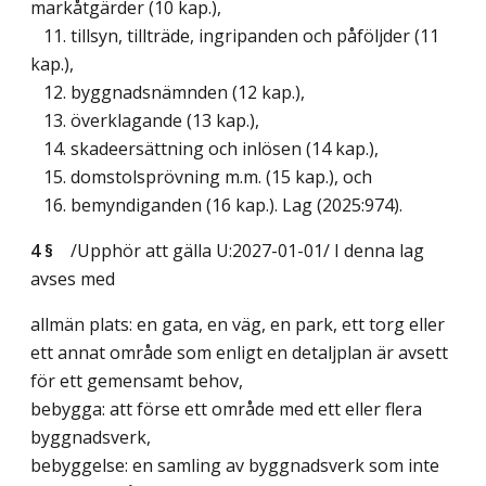
markåtgärder (10 kap.),
11. tillsyn, tillträde, ingripanden och påföljder (11
kap.),
12. byggnadsnämnden (12 kap.),
13. överklagande (13 kap.),
14. skadeersättning och inlösen (14 kap.),
15. domstolsprövning m.m. (15 kap.), och
16. bemyndiganden (16 kap.).
Lag (2025:974)
.
4 §
/Upphör att gälla U:2027-01-01/
I denna lag
avses med
allmän plats: en gata, en väg, en park, ett torg eller
ett annat område som enligt en detaljplan är avsett
för ett gemensamt behov,
bebygga: att förse ett område med ett eller flera
byggnadsverk,
bebyggelse: en samling av byggnadsverk som inte