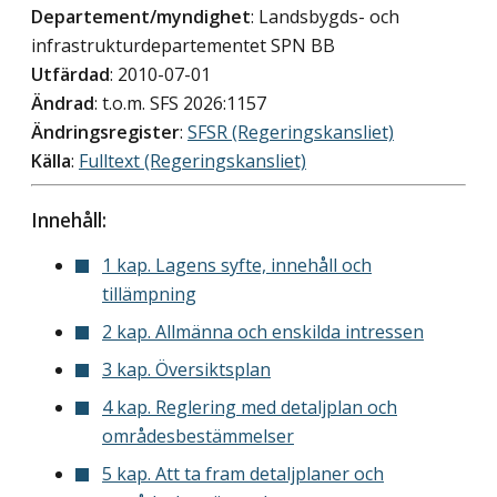
Departement/myndighet
: Landsbygds- och
infrastrukturdepartementet SPN BB
Utfärdad
: 2010-07-01
Ändrad
: t.o.m. SFS 2026:1157
Ändringsregister
:
SFSR (Regeringskansliet)
Källa
:
Fulltext (Regeringskansliet)
Innehåll:
1 kap. Lagens syfte, innehåll och
tillämpning
2 kap. Allmänna och enskilda intressen
3 kap. Översiktsplan
4 kap. Reglering med detaljplan och
områdesbestämmelser
5 kap. Att ta fram detaljplaner och