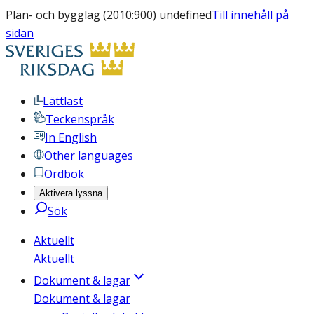
Plan- och bygglag (2010:900) undefined
Till innehåll på
sidan
Lättläst
Teckenspråk
In English
Other languages
Ordbok
Aktivera lyssna
Sök
Aktuellt
Aktuellt
Dokument & lagar
Dokument & lagar