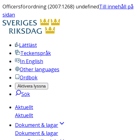
Officersförordning (2007:1268) undefined
Till innehåll på
sidan
Lättläst
Teckenspråk
In English
Other languages
Ordbok
Aktivera lyssna
Sök
Aktuellt
Aktuellt
Dokument & lagar
Dokument & lagar