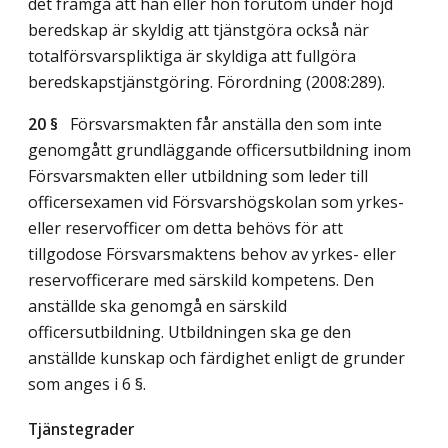
det framgå att han eller hon förutom under höjd
beredskap är skyldig att tjänstgöra också när
totalförsvarspliktiga är skyldiga att fullgöra
beredskapstjänstgöring. Förordning (2008:289).
20 §
Försvarsmakten får anställa den som inte
genomgått grundläggande officersutbildning inom
Försvarsmakten eller utbildning som leder till
officersexamen vid Försvarshögskolan som yrkes-
eller reservofficer om detta behövs för att
tillgodose Försvarsmaktens behov av yrkes- eller
reservofficerare med särskild kompetens. Den
anställde ska genomgå en särskild
officersutbildning. Utbildningen ska ge den
anställde kunskap och färdighet enligt de grunder
som anges i 6 §.
Tjänstegrader