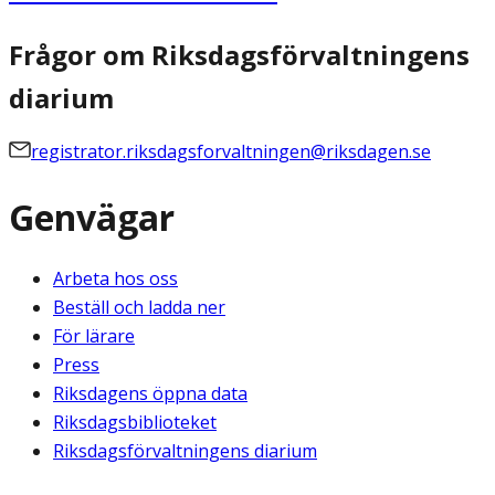
Frågor om Riksdagsförvaltningens
diarium
registrator.riksdagsforvaltningen@riksdagen.se
Genvägar
Arbeta hos oss
Beställ och ladda ner
För lärare
Press
Riksdagens öppna data
Riksdagsbiblioteket
Riksdagsförvaltningens diarium