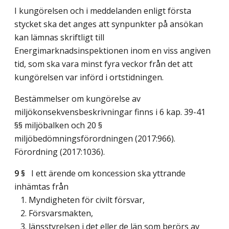
I kungörelsen och i meddelanden enligt första
stycket ska det anges att synpunkter på ansökan
kan lämnas skriftligt till
Energimarknadsinspektionen inom en viss angiven
tid, som ska vara minst fyra veckor från det att
kungörelsen var införd i ortstidningen.
Bestämmelser om kungörelse av
miljökonsekvensbeskrivningar finns i 6 kap. 39-41
§§ miljöbalken och 20 §
miljöbedömningsförordningen (2017:966).
Förordning (2017:1036).
9 §
I ett ärende om koncession ska yttrande
inhämtas från
1. Myndigheten för civilt försvar,
2. Försvarsmakten,
3. länsstyrelsen i det eller de län som berörs av