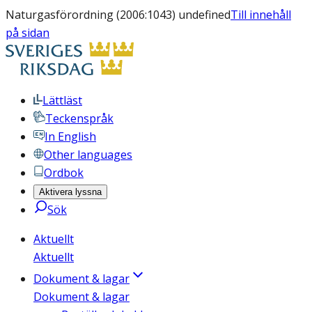
Naturgasförordning (2006:1043) undefined
Till innehåll
på sidan
Lättläst
Teckenspråk
In English
Other languages
Ordbok
Aktivera lyssna
Sök
Aktuellt
Aktuellt
Dokument & lagar
Dokument & lagar