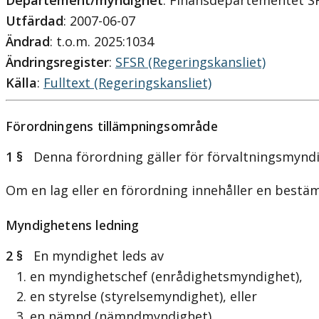
Departement/myndighet
: Finansdepartementet S
Utfärdad
: 2007-06-07
Ändrad
: t.o.m. 2025:1034
Ändringsregister
:
SFSR (Regeringskansliet)
Källa
:
Fulltext (Regeringskansliet)
Förordningens tillämpningsområde
1 §
Denna förordning gäller för förvaltningsmyndi
Om en lag eller en förordning innehåller en best
Myndighetens ledning
2 §
En myndighet leds av
1. en myndighetschef (enrådighetsmyndighet),
2. en styrelse (styrelsemyndighet), eller
3. en nämnd (nämndmyndighet).