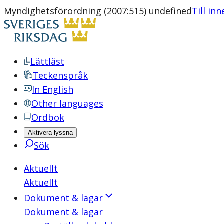
Myndighetsförordning (2007:515) undefined
Till in
Lättläst
Teckenspråk
In English
Other languages
Ordbok
Aktivera lyssna
Sök
Aktuellt
Aktuellt
Dokument & lagar
Dokument & lagar