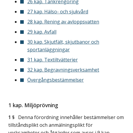
26 kap. Tankrengöring
27 kap. Hälso- och sjukvård
28 kap. Rening av avloppsvatten
29 kap. Avfall
30 kap. Skjutfält, skjutbanor och
sportanläggningar
31 kap. Textiltvätterier
32 kap. Begravningsverksamhet
Övergångsbestämmelser
1 kap. Miljöprövning
1 §
Denna förordning innehåller bestämmelser om
tillståndsplikt och anmälningsplikt för
verksamheter och åtgärder som avses i 9 kap.