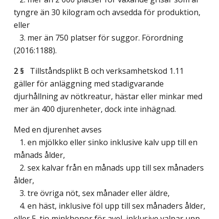
tyngre än 30 kilogram och avsedda för produktion,
eller
3. mer än 750 platser för suggor. Förordning
(2016:1188).
2 §
Tillståndsplikt B och verksamhetskod 1.11
gäller för anläggning med stadigvarande
djurhållning av nötkreatur, hästar eller minkar med
mer än 400 djurenheter, dock inte inhägnad.
Med en djurenhet avses
1. en mjölkko eller sinko inklusive kalv upp till en
månads ålder,
2. sex kalvar från en månads upp till sex månaders
ålder,
3. tre övriga nöt, sex månader eller äldre,
4. en häst, inklusive föl upp till sex månaders ålder,
eller 5. tio minkhonor för avel, inklusive valpar upp