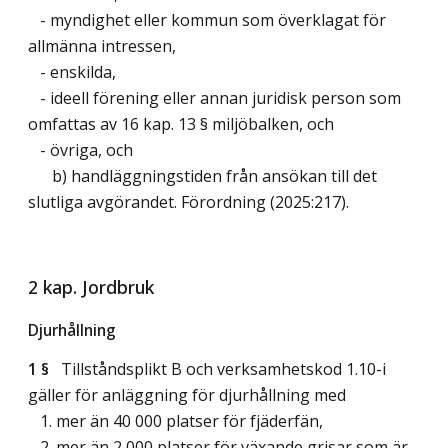
- myndighet eller kommun som överklagat för
allmänna intressen,
- enskilda,
- ideell förening eller annan juridisk person som
omfattas av 16 kap. 13 § miljöbalken, och
- övriga, och
b) handläggningstiden från ansökan till det
slutliga avgörandet. Förordning (2025:217).
2 kap. Jordbruk
Djurhållning
1 §
Tillståndsplikt B och verksamhetskod 1.10-i
gäller för anläggning för djurhållning med
1. mer än 40 000 platser för fjäderfän,
2. mer än 2 000 platser för växande grisar som är