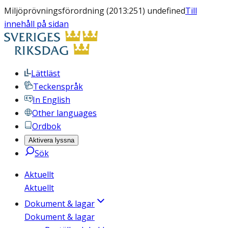
Miljöprövningsförordning (2013:251) undefined
Till
innehåll på sidan
Lättläst
Teckenspråk
In English
Other languages
Ordbok
Aktivera lyssna
Sök
Aktuellt
Aktuellt
Dokument & lagar
Dokument & lagar