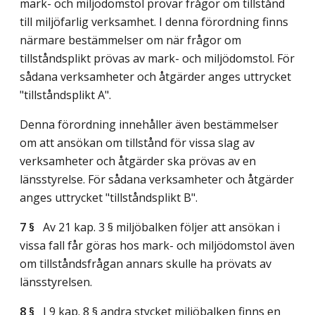
mark- och miljödomstol prövar frågor om tillstånd
till miljöfarlig verksamhet. I denna förordning finns
närmare bestämmelser om när frågor om
tillståndsplikt prövas av mark- och miljödomstol. För
sådana verksamheter och åtgärder anges uttrycket
"tillståndsplikt A".
Denna förordning innehåller även bestämmelser
om att ansökan om tillstånd för vissa slag av
verksamheter och åtgärder ska prövas av en
länsstyrelse. För sådana verksamheter och åtgärder
anges uttrycket "tillståndsplikt B".
7 §
Av 21 kap. 3 § miljöbalken följer att ansökan i
vissa fall får göras hos mark- och miljödomstol även
om tillståndsfrågan annars skulle ha prövats av
länsstyrelsen.
8 §
I 9 kap. 8 § andra stycket miljöbalken finns en