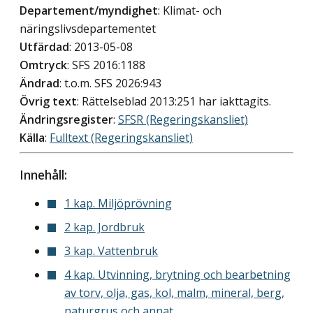
Departement/myndighet
: Klimat- och
näringslivsdepartementet
Utfärdad
: 2013-05-08
Omtryck
: SFS 2016:1188
Ändrad
: t.o.m. SFS 2026:943
Övrig text
: Rättelseblad 2013:251 har iakttagits.
Ändringsregister
:
SFSR (Regeringskansliet)
Källa
:
Fulltext (Regeringskansliet)
Innehåll:
1 kap. Miljöprövning
2 kap. Jordbruk
3 kap. Vattenbruk
4 kap. Utvinning, brytning och bearbetning
av torv, olja, gas, kol, malm, mineral, berg,
naturgrus och annat