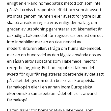
enligt en erkänd homeopatisk metod och som inte
påstås ha viss terapeutisk effekt och som är avsett
att intas genom munnen eller avsett för yttre bruk
ska på ansökan registreras enligt denna lag, om
graden av utspädning garanterar att läkemedlet är
oskadligt. Läkemedlet får registreras endast om det
inte innehåller mer än en tiotusendel av
modertinkturen eller, i fråga om humanläkemedel,
mer än en hundradel av den lägsta använda dos av
en sådan aktiv substans som i läkemedel medför
receptbeläggning. Ett homeopatiskt läkemedel
avsett för djur får registreras oberoende av det sätt
på vilket det ges om detta beskrivs i Europeiska
farmakopén eller i en annan inom Europeiska
ekonomiska samarbetsområdet officiellt använd
farmakopé.
Lagen gäller för homeopatiska läkemedel som