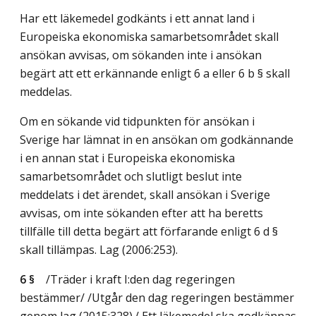
Har ett läkemedel godkänts i ett annat land i
Europeiska ekonomiska samarbetsområdet skall
ansökan avvisas, om sökanden inte i ansökan
begärt att ett erkännande enligt 6 a eller 6 b § skall
meddelas.
Om en sökande vid tidpunkten för ansökan i
Sverige har lämnat in en ansökan om godkännande
i en annan stat i Europeiska ekonomiska
samarbetsområdet och slutligt beslut inte
meddelats i det ärendet, skall ansökan i Sverige
avvisas, om inte sökanden efter att ha beretts
tillfälle till detta begärt att förfarande enligt 6 d §
skall tillämpas.
Lag (2006:253)
.
6 §
/Träder i kraft I:den dag regeringen
bestämmer/
/Utgår den dag regeringen bestämmer
genom
lag (2015:328)
./ Ett läkemedel ska godkännas