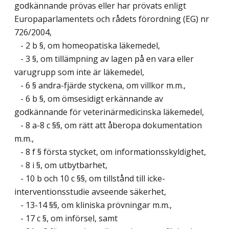
godkännande prövas eller har prövats enligt
Europaparlamentets och rådets förordning (EG) nr
726/2004,
- 2 b §, om homeopatiska läkemedel,
- 3 §, om tillämpning av lagen på en vara eller
varugrupp som inte är läkemedel,
- 6 § andra-fjärde styckena, om villkor m.m.,
- 6 b §, om ömsesidigt erkännande av
godkännande för veterinärmedicinska läkemedel,
- 8 a-8 c §§, om rätt att åberopa dokumentation
m.m.,
- 8 f § första stycket, om informationsskyldighet,
- 8 i §, om utbytbarhet,
- 10 b och 10 c §§, om tillstånd till icke-
interventionsstudie avseende säkerhet,
- 13-14 §§, om kliniska prövningar m.m.,
- 17 c §, om införsel, samt