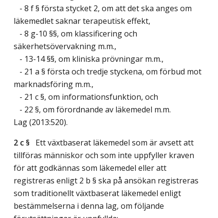
- 8 f § första stycket 2, om att det ska anges om
läkemedlet saknar terapeutisk effekt,
- 8 g-10 §§, om klassificering och
säkerhetsövervakning m.m.,
- 13-14 §§, om kliniska prövningar m.m.,
- 21 a § första och tredje styckena, om förbud mot
marknadsföring m.m.,
- 21 c §, om informationsfunktion, och
- 22 §, om förordnande av läkemedel m.m.
Lag (2013:520)
.
2 c §
Ett växtbaserat läkemedel som är avsett att
tillföras människor och som inte uppfyller kraven
för att godkännas som läkemedel eller att
registreras enligt 2 b § ska på ansökan registreras
som traditionellt växtbaserat läkemedel enligt
bestämmelserna i denna lag, om följande