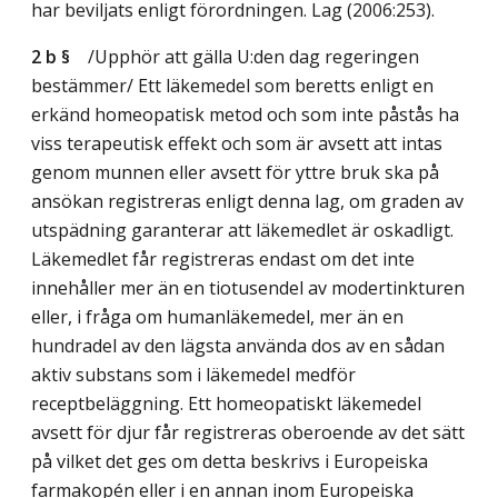
har beviljats enligt förordningen.
Lag (2006:253)
.
2 b §
/Upphör att gälla U:den dag regeringen
bestämmer/
Ett läkemedel som beretts enligt en
erkänd homeopatisk metod och som inte påstås ha
viss terapeutisk effekt och som är avsett att intas
genom munnen eller avsett för yttre bruk ska på
ansökan registreras enligt denna lag, om graden av
utspädning garanterar att läkemedlet är oskadligt.
Läkemedlet får registreras endast om det inte
innehåller mer än en tiotusendel av modertinkturen
eller, i fråga om humanläkemedel, mer än en
hundradel av den lägsta använda dos av en sådan
aktiv substans som i läkemedel medför
receptbeläggning. Ett homeopatiskt läkemedel
avsett för djur får registreras oberoende av det sätt
på vilket det ges om detta beskrivs i Europeiska
farmakopén eller i en annan inom Europeiska