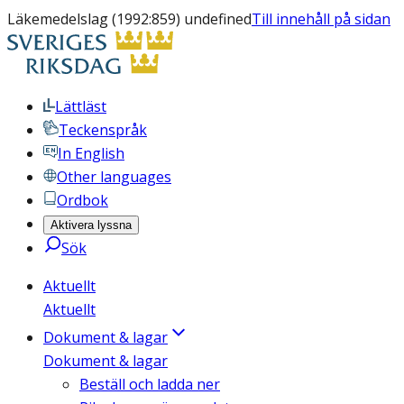
Läkemedelslag (1992:859) undefined
Till innehåll på sidan
Lättläst
Teckenspråk
In English
Other languages
Ordbok
Aktivera lyssna
Sök
Aktuellt
Aktuellt
Dokument & lagar
Dokument & lagar
Beställ och ladda ner