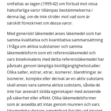
omfattas av lagen (1999:42) om förbud mot vissa
hälsofarliga varor tillämpas bestämmelserna i
denna lag, om de inte strider mot vad som är
särskilt föreskrivet om dessa varor.
Med generiskt läkemedel avses läkemedel som har
samma kvalitativa och kvantitativa sammansättning
i fråga om aktiva substanser och samma
läkemedelsform som ett referensläkemedel och
vars bioekvivalens med detta referensläkemedel har
påvisats genom lämpliga biotillgänglighetsstudier.
Olika salter, estrar, etrar, isomerer, blandningar av
isomerer, komplex eller derivat av en aktiv substans
skall anses vara samma aktiva substans, såvida de
inte har avsevärt skilda egenskaper med avseende
på säkerhet eller effekt. Olika läkemedelsformer
som är avsedda att intas genom munnen och vars
läkemedelssubstans omedelbart frisätts vid intaget