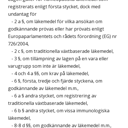
registrerats enligt första stycket, dock med
undantag för
- 2 a §, om läkemedel för vilka ansökan om
godkännande prövas eller har prövats enligt
Europaparlamentets och rådets förordning (EG) nr
726/2004,
- 2 c §, om traditionella växtbaserade läkemedel,
- 3 §, om tillämpning av lagen på en vara eller
varugrupp som inte är läkemedel,
- 4 och 4 a §§, om krav på läkemedel,
- 6 §, första, tredje och fjärde styckena, om
godkännande av läkemedel m.m.,
- 6 a § andra stycket, om registrering av
traditionella växtbaserade läkemedel,
- 6 b § andra stycket, om vissa immunologiska
läkemedel,
- 8-8 d §§, om godkännande av läkemedel m.m.,