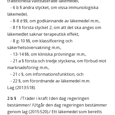
traditionella växtbaserade läkemedel,
- 6 b § andra stycket, om vissa immunologiska
läkemedel,
- 8-8 d §§, om godkännande av läkemedel m.m.,
- 8 f § första stycket 2, om att det ska anges om
läkemedlet saknar terapeutisk effekt,
- 8 g-10 §§, om klassificering och
säkerhetsövervakning m.m.,
- 13-14 §§, om kliniska prövningar m.m.,
- 21 a § första och tredje styckena, om förbud mot
marknadsföring m.m.,
- 21 c §, om informationsfunktion, och
- 22 §, om förordnande av läkemedel m.m.
Lag (2013:518)
.
2 b §
/Träder i kraft I:den dag regeringen
bestämmer/
/Utgår den dag regeringen bestämmer
genom
lag (2015:520)
./ Ett läkemedel som beretts