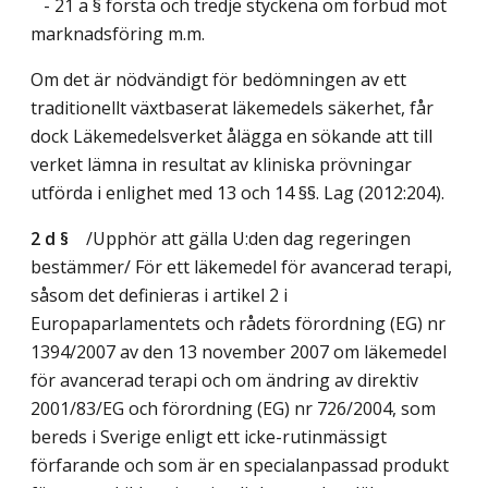
- 21 a § första och tredje styckena om förbud mot
marknadsföring m.m.
Om det är nödvändigt för bedömningen av ett
traditionellt växtbaserat läkemedels säkerhet, får
dock Läkemedelsverket ålägga en sökande att till
verket lämna in resultat av kliniska prövningar
utförda i enlighet med 13 och 14 §§.
Lag (2012:204)
.
2 d §
/Upphör att gälla U:den dag regeringen
bestämmer/
För ett läkemedel för avancerad terapi,
såsom det definieras i artikel 2 i
Europaparlamentets och rådets förordning (EG) nr
1394/2007 av den 13 november 2007 om läkemedel
för avancerad terapi och om ändring av direktiv
2001/83/EG och förordning (EG) nr 726/2004, som
bereds i Sverige enligt ett icke-rutinmässigt
förfarande och som är en specialanpassad produkt