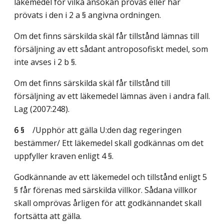
läkemedel för vilka ansökan prövas eller har
prövats i den i 2 a § angivna ordningen.
Om det finns särskilda skäl får tillstånd lämnas till
försäljning av ett sådant antroposofiskt medel, som
inte avses i 2 b §.
Om det finns särskilda skäl får tillstånd till
försäljning av ett läkemedel lämnas även i andra fall.
Lag (2007:248)
.
6 §
/Upphör att gälla U:den dag regeringen
bestämmer/
Ett läkemedel skall godkännas om det
uppfyller kraven enligt 4 §.
Godkännande av ett läkemedel och tillstånd enligt 5
§ får förenas med särskilda villkor. Sådana villkor
skall omprövas årligen för att godkännandet skall
fortsätta att gälla.