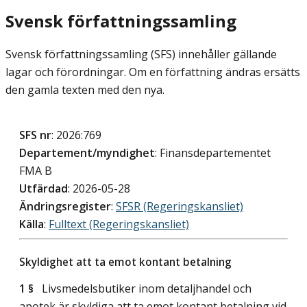
Svensk författningssamling
Svensk författningssamling (SFS) innehåller gällande
lagar och förordningar. Om en författning ändras ersätts
den gamla texten med den nya.
SFS nr
: 2026:769
Departement/myndighet
: Finansdepartementet
FMA B
Utfärdad
: 2026-05-28
Ändringsregister
:
SFSR (Regeringskansliet)
Källa
:
Fulltext (Regeringskansliet)
Skyldighet att ta emot kontant betalning
1 §
Livsmedelsbutiker inom detaljhandel och
apotek är skyldiga att ta emot kontant betalning vid