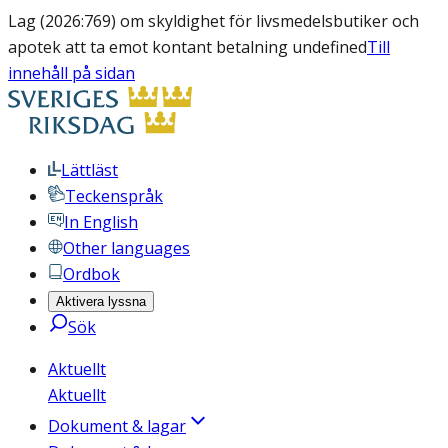
Lag (2026:769) om skyldighet för livsmedelsbutiker och
apotek att ta emot kontant betalning undefined
Till
innehåll på sidan
Lättläst
Teckenspråk
In English
Other languages
Ordbok
Aktivera lyssna
Sök
Aktuellt
Aktuellt
Dokument & lagar