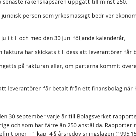
å senaste räkenskapsåren uppgått till minst 250,
er juridisk person som yrkesmässigt bedriver ekonom
li till och med den 30 juni följande kalenderår,
n faktura har skickats till dess att leverantören får b
angetts på fakturan eller, om parterna kommit över
tt leverantören får betalt från ett finansbolag när
en 30 september varje år till Bolagsverket rapporte
erige och som har färre än 250 anställda. Rapporter
initionen i 1 kap. 4 § årsredovisningslagen (1995:15