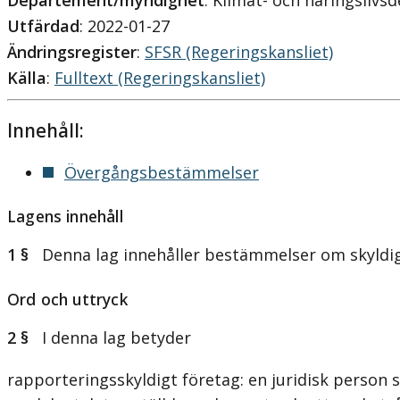
Departement/myndighet
: Klimat- och näringsliv
Utfärdad
: 2022-01-27
Ändringsregister
:
SFSR (Regeringskansliet)
Källa
:
Fulltext (Regeringskansliet)
Innehåll:
Övergångsbestämmelser
Lagens innehåll
1 §
Denna lag innehåller bestämmelser om skyldighet
Ord och uttryck
2 §
I denna lag betyder
rapporteringsskyldigt företag: en juridisk person