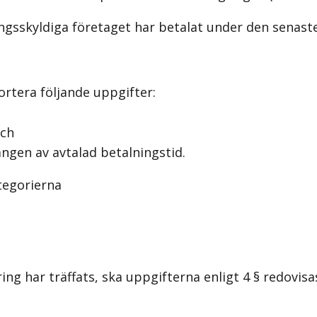
ngsskyldiga företaget har betalat under den senast
rtera följande uppgifter:
och
ngen av avtalad betalningstid.
tegorierna
g har träffats, ska uppgifterna enligt 4 § redovisa