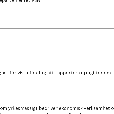
sdepartementet RSN
 för vissa företag att rapportera uppgifter om bet
 som yrkesmässigt bedriver ekonomisk verksamhet oc