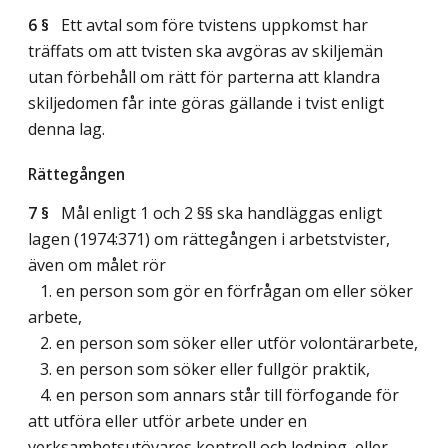
6 §
Ett avtal som före tvistens uppkomst har
träffats om att tvisten ska avgöras av skiljemän
utan förbehåll om rätt för parterna att klandra
skiljedomen får inte göras gällande i tvist enligt
denna lag.
Rättegången
7 §
Mål enligt 1 och 2 §§ ska handläggas enligt
lagen (1974:371) om rättegången i arbetstvister,
även om målet rör
1. en person som gör en förfrågan om eller söker
arbete,
2. en person som söker eller utför volontärarbete,
3. en person som söker eller fullgör praktik,
4. en person som annars står till förfogande för
att utföra eller utför arbete under en
verksamhetsutövares kontroll och ledning, eller