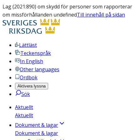
Lag (2021:890) om skydd för personer som rapporterar
om missförhållanden undefined
Till innehåll på sidan
Lättläst
Teckenspråk
In English
Other languages
Ordbok
Aktivera lyssna
Sök
Aktuellt
Aktuellt
Dokument & lagar
Dokument & lagar