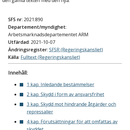
den gamla texten med den nya.
SFS nr
: 2021:890
Departement/myndighet
:
Arbetsmarknadsdepartementet ARM
Utfärdad
: 2021-10-07
Ändringsregister
:
SFSR (Regeringskansliet)
Källa
:
Fulltext (Regeringskansliet)
Innehåll:
1 kap. Inledande bestämmelser
2 kap. Skydd i form av ansvarsfrihet
3 kap. Skydd mot hindrande åtgärder och
repressalier
4 kap. Förutsättningar för att omfattas av
skyddet