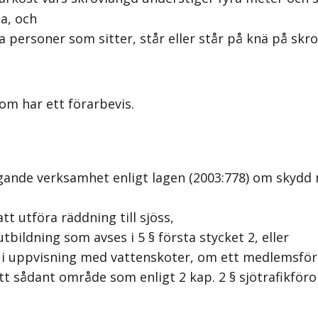
a, och
a personer som sitter, står eller står på knä på skro
m har ett förarbevis.
gande verksamhet enligt lagen (2003:778) om skydd 
 utföra räddning till sjöss,
tbildning som avses i 5 § första stycket 2, eller
tar i uppvisning med vattenskoter, om ett medlemsfö
 sådant område som enligt 2 kap. 2 § sjötrafikföror