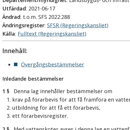
Departement/myndighet
: Landsbygds- och infra
Utfärdad
: 2021-06-17
Ändrad
: t.o.m. SFS 2022:288
Ändringsregister
:
SFSR (Regeringskansliet)
Källa
:
Fulltext (Regeringskansliet)
Innehåll:
Övergångsbestämmelser
Inledande bestämmelser
1 §
Denna lag innehåller bestämmelser om
1. krav på förarbevis för att få framföra en vatte
2. utbildning för att få ett förarbevis,
3. ett förarbevisregister.
2 §
Med vattenskoter avses i denna lag en vattenf