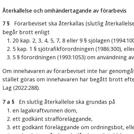
Återkallelse och omhändertagande av förarbevis
7 §
Förarbeviset ska återkallas (slutlig återkallel
begår brott enligt
1. 20 kap. 2, 3, 4, 5, 7, 8 eller 9 § sjölagen (1994:10
2. 5 kap. 1 § sjötrafikförordningen (1986:300), elle
3. 5 § förordningen (1993:1053) om användning av
Om innehavaren av förarbeviset inte har genomgått 
stället göras om innehavaren har begått brott efte
Lag (2022:288)
.
7 a §
En slutlig återkallelse ska grundas på
1. en lagakraftvunnen dom,
2. ett godkänt strafföreläggande,
3. ett godkänt föreläggande om ordningsbot, ell