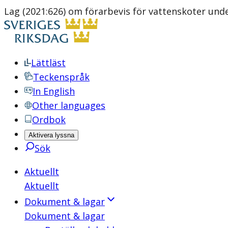
Lag (2021:626) om förarbevis för vattenskoter und
Lättläst
Teckenspråk
In English
Other languages
Ordbok
Aktivera lyssna
Sök
Aktuellt
Aktuellt
Dokument & lagar
Dokument & lagar