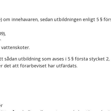
se) om innehavaren, sedan utbildningen enligt 5 § f
09),
r
 vattenskoter.
sådan utbildning som avses i 5 § första stycket 2, s
r det att förarbeviset har utfärdats.
er