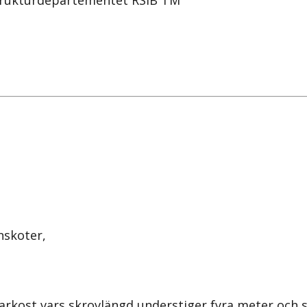
strukturdepartementet RSIB TM
nskoter,
arkost vars skrovlängd understiger fyra meter och