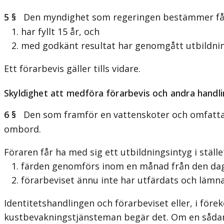
5 §
Den myndighet som regeringen bestämmer får u
1. har fyllt 15 år, och
2. med godkänt resultat har genomgått utbildning 
Ett förarbevis gäller tills vidare.
Skyldighet att medföra förarbevis och andra handl
6 §
Den som framför en vattenskoter och omfattas av
ombord.
Föraren får ha med sig ett utbildningsintyg i ställe
1. färden genomförs inom en månad från den dag d
2. förarbeviset ännu inte har utfärdats och lämna
Identitetshandlingen och förarbeviset eller, i för
kustbevakningstjänsteman begär det. Om en sådan ha