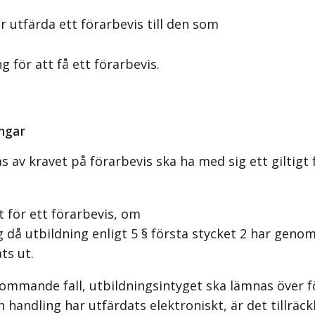
tfärda ett förarbevis till den som
för att få ett förarbevis.
ingar
 kravet på förarbevis ska ha med sig ett giltigt f
t för ett förarbevis, om
å utbildning enligt 5 § första stycket 2 har geno
ts ut.
ekommande fall, utbildningsintyget ska lämnas över f
ndling har utfärdats elektroniskt, är det tillräckl