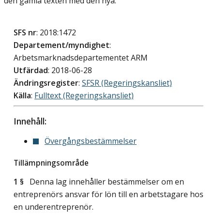
den gamla texten med den nya.
SFS nr
: 2018:1472
Departement/myndighet
:
Arbetsmarknadsdepartementet ARM
Utfärdad
: 2018-06-28
Ändringsregister
:
SFSR (Regeringskansliet)
Källa
:
Fulltext (Regeringskansliet)
Innehåll:
Övergångsbestämmelser
Tillämpningsområde
1 §
Denna lag innehåller bestämmelser om en
entreprenörs ansvar för lön till en arbetstagare hos
en underentreprenör.