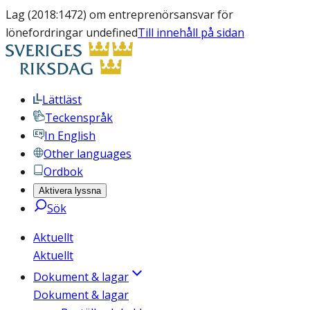
Lag (2018:1472) om entreprenörsansvar för
lönefordringar undefined
Till innehåll på sidan
Lättläst
Teckenspråk
In English
Other languages
Ordbok
Aktivera lyssna
Sök
Aktuellt
Aktuellt
Dokument & lagar
Dokument & lagar