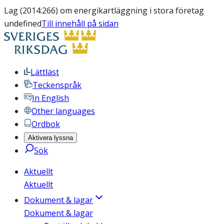
Lag (2014:266) om energikartläggning i stora företag
undefined
Till innehåll på sidan
Lättläst
Teckenspråk
In English
Other languages
Ordbok
Aktivera lyssna
Sök
Aktuellt
Aktuellt
Dokument & lagar
Dokument & lagar