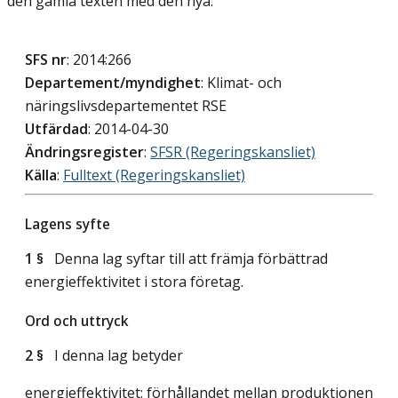
den gamla texten med den nya.
SFS nr
: 2014:266
Departement/myndighet
: Klimat- och
näringslivsdepartementet RSE
Utfärdad
: 2014-04-30
Ändringsregister
:
SFSR (Regeringskansliet)
Källa
:
Fulltext (Regeringskansliet)
Lagens syfte
1 §
Denna lag syftar till att främja förbättrad
energieffektivitet i stora företag.
Ord och uttryck
2 §
I denna lag betyder
energieffektivitet: förhållandet mellan produktionen