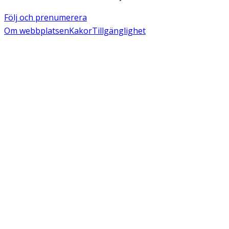
Följ och prenumerera
Om webbplatsen
Kakor
Tillgänglighet