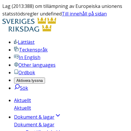
Lag (2013:388) om tillämpning av Europeiska unionens
statsstödsregler undefined
Till innehåll på sidan
Lättläst
Teckenspråk
In English
Other languages
Ordbok
Aktivera lyssna
Sök
Aktuellt
Aktuellt
Dokument & lagar
Dokument & lagar