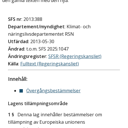
den gamla texten med den nya.
SFS nr
: 2013:388
Departement/myndighet
: Klimat- och
näringslivsdepartementet RSN
Utfärdad
: 2013-05-30
Ändrad
: t.o.m. SFS 2025:1047
Ändringsregister
:
SFSR (Regeringskansliet)
Källa
:
Fulltext (Regeringskansliet)
Innehåll:
Övergångsbestämmelser
Lagens tillämpningsområde
1 §
Denna lag innehåller bestämmelser om
tillämpning av Europeiska unionens