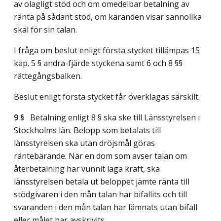
av olagligt stöd och om omedelbar betalning av
ränta på sådant stöd, om käranden visar sannolika
skäl för sin talan.
I fråga om beslut enligt första stycket tillämpas 15
kap. 5 § andra-fjärde styckena samt 6 och 8 §§
rättegångsbalken.
Beslut enligt första stycket får överklagas särskilt.
9 §
Betalning enligt 8 § ska ske till Länsstyrelsen i
Stockholms län. Belopp som betalats till
länsstyrelsen ska utan dröjsmål göras
räntebärande. När en dom som avser talan om
återbetalning har vunnit laga kraft, ska
länsstyrelsen betala ut beloppet jämte ränta till
stödgivaren i den mån talan har bifallits och till
svaranden i den mån talan har lämnats utan bifall
eller målet har avskrivits.