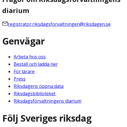
diarium
registrator.riksdagsforvaltningen@riksdagen.se
Genvägar
Arbeta hos oss
Beställ och ladda ner
För lärare
Press
Riksdagens öppna data
Riksdagsbiblioteket
Riksdagsförvaltningens diarium
Följ Sveriges riksdag