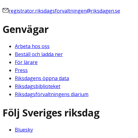
registrator.riksdagsforvaltningen@riksdagen.se
Genvägar
Arbeta hos oss
Beställ och ladda ner
För lärare
Press
Riksdagens öppna data
Riksdagsbiblioteket
Riksdagsförvaltningens diarium
Följ Sveriges riksdag
Bluesky