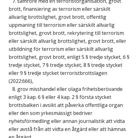
7. samröre med en terroristorganisation, grovt
brott, finansiering av terrorism eller särskilt
allvarlig brottslighet, grovt brott, offentlig
uppmaning till terrorism eller särskilt allvarlig
brottslighet, grovt brott, rekrytering till terrorism
eller särskilt allvarlig brottslighet, grovt brott, eller
utbildning för terrorism eller särskilt allvarlig
brottslighet, grovt brott, enligt 5 § tredje stycket, 6 §
tredje stycket, 7 § tredje stycket, 8 § tredje stycket
eller 9 § tredje stycket terroristbrottslagen
(2022:666),
8. grov misshandel eller olaga frihetsberövande
enligt 3 kap. 6 § eller 4 kap. 2 § första stycket
brottsbalken i avsikt att påverka offentliga organ
eller den som yrkesmässigt bedriver
nyhetsförmedling eller annan journalistik att vidta
eller avstå från att vidta en åtgärd eller att hämnas
en åtgärd.