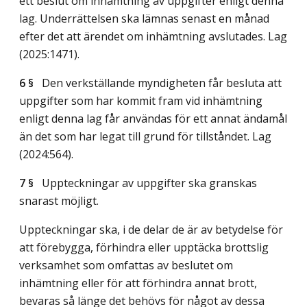
ett beslut om inhämtning av uppgifter enligt denna
lag. Underrättelsen ska lämnas senast en månad
efter det att ärendet om inhämtning avslutades.
Lag
(2025:1471)
.
6 §
Den verkställande myndigheten får besluta att
uppgifter som har kommit fram vid inhämtning
enligt denna lag får användas för ett annat ändamål
än det som har legat till grund för tillståndet.
Lag
(2024:564)
.
7 §
Uppteckningar av uppgifter ska granskas
snarast möjligt.
Uppteckningar ska, i de delar de är av betydelse för
att förebygga, förhindra eller upptäcka brottslig
verksamhet som omfattas av beslutet om
inhämtning eller för att förhindra annat brott,
bevaras så länge det behövs för något av dessa