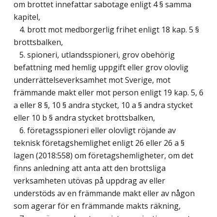
om brottet innefattar sabotage enligt 4 § samma
kapitel,
4. brott mot medborgerlig frihet enligt 18 kap. 5 §
brottsbalken,
5. spioneri, utlandsspioneri, grov obehörig
befattning med hemlig uppgift eller grov olovlig
underrättelseverksamhet mot Sverige, mot
främmande makt eller mot person enligt 19 kap. 5, 6
a eller 8 §, 10 § andra stycket, 10 a § andra stycket
eller 10 b § andra stycket brottsbalken,
6. företagsspioneri eller olovligt röjande av
teknisk företagshemlighet enligt 26 eller 26 a §
lagen (2018:558) om företagshemligheter, om det
finns anledning att anta att den brottsliga
verksamheten utövas på uppdrag av eller
understöds av en främmande makt eller av någon
som agerar för en främmande makts räkning,