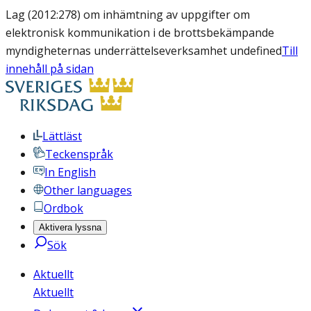
Lag (2012:278) om inhämtning av uppgifter om
elektronisk kommunikation i de brottsbekämpande
myndigheternas underrättelseverksamhet undefined
Till
innehåll på sidan
Lättläst
Teckenspråk
In English
Other languages
Ordbok
Aktivera lyssna
Sök
Aktuellt
Aktuellt