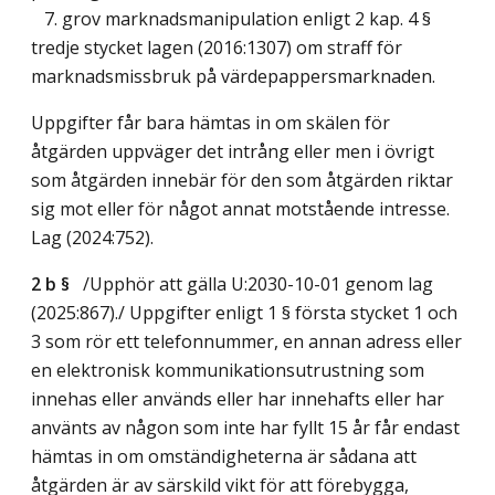
7. grov marknadsmanipulation enligt 2 kap. 4 §
tredje stycket lagen (2016:1307) om straff för
marknadsmissbruk på värdepappersmarknaden.
Uppgifter får bara hämtas in om skälen för
åtgärden uppväger det intrång eller men i övrigt
som åtgärden innebär för den som åtgärden riktar
sig mot eller för något annat motstående intresse.
Lag (2024:752)
.
2 b §
/Upphör att gälla U:2030-10-01 genom
lag
(2025:867)
./ Uppgifter enligt 1 § första stycket 1 och
3 som rör ett telefonnummer, en annan adress eller
en elektronisk kommunikationsutrustning som
innehas eller används eller har innehafts eller har
använts av någon som inte har fyllt 15 år får endast
hämtas in om omständigheterna är sådana att
åtgärden är av särskild vikt för att förebygga,