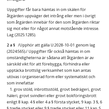
Uppgifter får bara hämtas in om skälen för
åtgärden uppväger det intrång eller men i övrigt
som åtgärden innebär för den som åtgärden riktar
sig mot eller för något annat motstående intresse.
Lag (2025:1285)
.
2 a §
/Upphör att gälla U:2028-10-01 genom
lag
(2024:565)
./ Uppgifter får också hämtas in om
omständigheterna är sådana att åtgärden är av
särskild vikt för att förebygga, förhindra eller
upptäcka brottslig verksamhet som kan antas
utövas i organiserad form eller systematiskt och
som innefattar
1. grov stöld, inbrottsstöld, grovt bedrägeri, grovt
häleri, grovt svindleri eller grovt bokföringsbrott
enligt 8 kap. 4 § eller 4 a § första stycket, 9 kap. 3 §, 6
§ tredje stycket eller 9 § tredje stycket eller 11 kap. 5