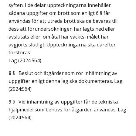
syften. I de delar uppteckningarna innehåller
sådana uppgifter om brott som enligt 6 § får
användas för att utreda brott ska de bevaras till
dess att förundersökningen har lagts ned eller
avslutats eller, om åtal har väckts, målet har
avgjorts slutligt. Uppteckningarna ska därefter
förstöras.
Lag (2024:564)
.
8 §
Beslut och åtgärder som rör inhämtning av
uppgifter enligt denna lag ska dokumenteras.
Lag
(2024:564)
.
9 §
Vid inhämtning av uppgifter får de tekniska
hjälpmedel som behövs för åtgärden användas.
Lag
(2024:564)
.