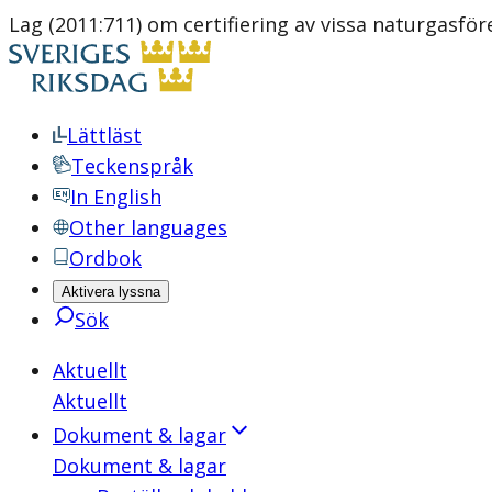
Lag (2011:711) om certifiering av vissa naturgasfö
Lättläst
Teckenspråk
In English
Other languages
Ordbok
Aktivera lyssna
Sök
Aktuellt
Aktuellt
Dokument & lagar
Dokument & lagar