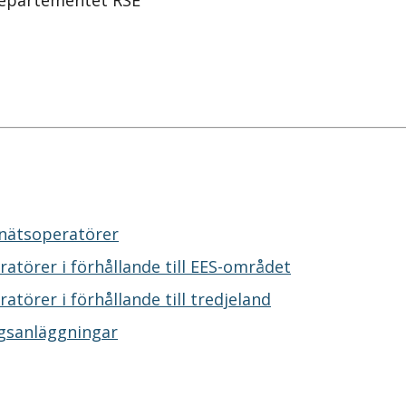
sdepartementet RSE
snätsoperatörer
ratörer i förhållande till EES-området
atörer i förhållande till tredjeland
ingsanläggningar