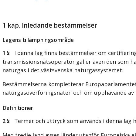
1 kap. Inledande bestämmelser
Lagens tillämpningsområde
1 §
I denna lag finns bestämmelser om certifiering
transmissionsnätsoperatör gäller även den som har
naturgas i det västsvenska naturgassystemet.
Bestämmelserna kompletterar Europaparlamentets och
naturgasöverföringsnäten och om upphävande av f
Definitioner
2 §
Termer och uttryck som används i denna lag ha
Med tredje land avses länder utanför Europeiska