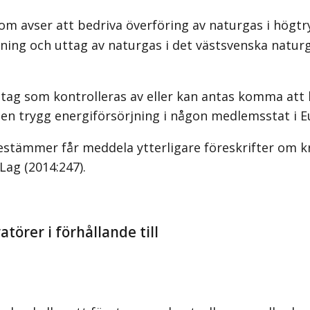
som avser att bedriva överföring av naturgas i högtr
ning och uttag av naturgas i det västsvenska naturg
retag som kontrolleras av eller kan antas komma att k
ar en trygg energiförsörjning i någon medlemsstat i 
tämmer får meddela ytterligare föreskrifter om krav
Lag (2014:247)
.
törer i förhållande till