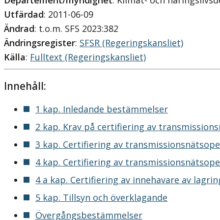
Departement/myndighet
: Klimat- och näringsliv
Utfärdad
: 2011-06-09
Ändrad
: t.o.m. SFS 2023:382
Ändringsregister
:
SFSR (Regeringskansliet)
Källa
:
Fulltext (Regeringskansliet)
Innehåll:
1 kap. Inledande bestämmelser
2 kap. Krav på certifiering av transmission
3 kap. Certifiering av transmissionsnätsope
4 kap. Certifiering av transmissionsnätsoper
4 a kap. Certifiering av innehavare av lagr
5 kap. Tillsyn och överklagande
Övergångsbestämmelser