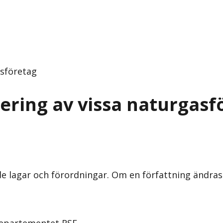
asföretag
iering av vissa naturgasf
nde lagar och förordningar. Om en författning ändra