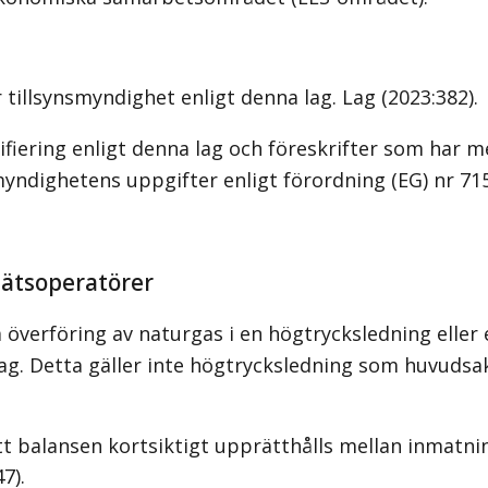
illsynsmyndighet enligt denna lag.
Lag (2023:382)
.
ering enligt denna lag och föreskrifter som har med
myndighetens uppgifter enligt förordning (EG) nr 71
snätsoperatörer
överföring av naturgas i en högtrycksledning eller 
lag. Detta gäller inte högtrycksledning som huvuds
t balansen kortsiktigt upprätthålls mellan inmatnin
47)
.