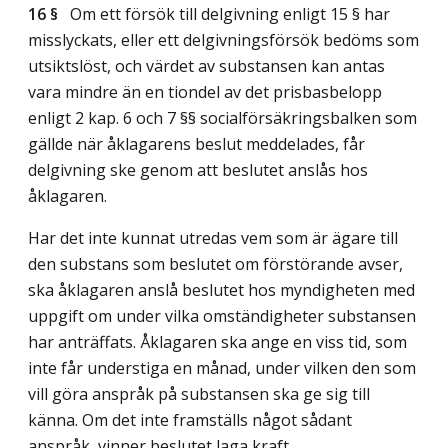
16 §
Om ett försök till delgivning enligt 15 § har
misslyckats, eller ett delgivningsförsök bedöms som
utsiktslöst, och värdet av substansen kan antas
vara mindre än en tiondel av det prisbasbelopp
enligt 2 kap. 6 och 7 §§ socialförsäkringsbalken som
gällde när åklagarens beslut meddelades, får
delgivning ske genom att beslutet anslås hos
åklagaren.
Har det inte kunnat utredas vem som är ägare till
den substans som beslutet om förstörande avser,
ska åklagaren anslå beslutet hos myndigheten med
uppgift om under vilka omständigheter substansen
har anträffats. Åklagaren ska ange en viss tid, som
inte får understiga en månad, under vilken den som
vill göra anspråk på substansen ska ge sig till
känna. Om det inte framställs något sådant
anspråk, vinner beslutet laga kraft.