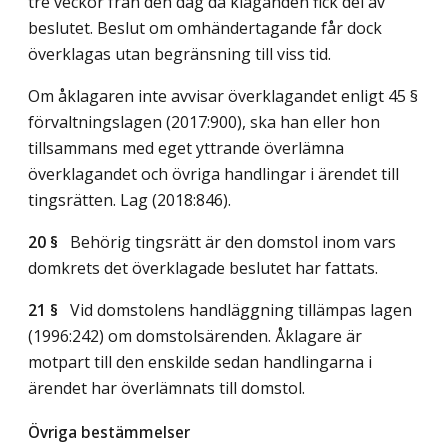
tre veckor från den dag då klaganden fick del av
beslutet. Beslut om omhändertagande får dock
överklagas utan begränsning till viss tid.
Om åklagaren inte avvisar överklagandet enligt 45 §
förvaltningslagen (2017:900), ska han eller hon
tillsammans med eget yttrande överlämna
överklagandet och övriga handlingar i ärendet till
tingsrätten.
Lag (2018:846)
.
20 §
Behörig tingsrätt är den domstol inom vars
domkrets det överklagade beslutet har fattats.
21 §
Vid domstolens handläggning tillämpas lagen
(1996:242) om domstolsärenden. Åklagare är
motpart till den enskilde sedan handlingarna i
ärendet har överlämnats till domstol.
Övriga bestämmelser