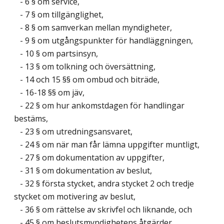
- 6 § om service,
- 7 § om tillgänglighet,
- 8 § om samverkan mellan myndigheter,
- 9 § om utgångspunkter för handläggningen,
- 10 § om partsinsyn,
- 13 § om tolkning och översättning,
- 14 och 15 §§ om ombud och biträde,
- 16-18 §§ om jäv,
- 22 § om hur ankomstdagen för handlingar
bestäms,
- 23 § om utredningsansvaret,
- 24 § om när man får lämna uppgifter muntligt,
- 27 § om dokumentation av uppgifter,
- 31 § om dokumentation av beslut,
- 32 § första stycket, andra stycket 2 och tredje
stycket om motivering av beslut,
- 36 § om rättelse av skrivfel och liknande, och
- 45 § om beslutsmyndighetens åtgärder.