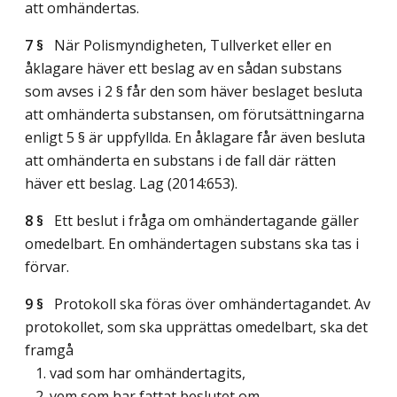
att omhändertas.
7 §
När Polismyndigheten, Tullverket eller en
åklagare häver ett beslag av en sådan substans
som avses i 2 § får den som häver beslaget besluta
att omhänderta substansen, om förutsättningarna
enligt 5 § är uppfyllda. En åklagare får även besluta
att omhänderta en substans i de fall där rätten
häver ett beslag.
Lag (2014:653)
.
8 §
Ett beslut i fråga om omhändertagande gäller
omedelbart. En omhändertagen substans ska tas i
förvar.
9 §
Protokoll ska föras över omhändertagandet. Av
protokollet, som ska upprättas omedelbart, ska det
framgå
1. vad som har omhändertagits,
2. vem som har fattat beslutet om