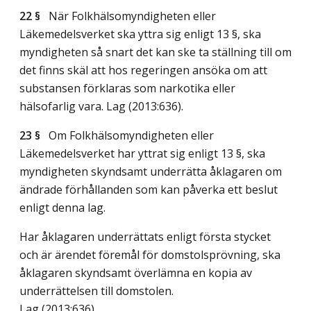
22 §
När Folkhälsomyndigheten eller
Läkemedelsverket ska yttra sig enligt 13 §, ska
myndigheten så snart det kan ske ta ställning till om
det finns skäl att hos regeringen ansöka om att
substansen förklaras som narkotika eller
hälsofarlig vara.
Lag (2013:636)
.
23 §
Om Folkhälsomyndigheten eller
Läkemedelsverket har yttrat sig enligt 13 §, ska
myndigheten skyndsamt underrätta åklagaren om
ändrade förhållanden som kan påverka ett beslut
enligt denna lag.
Har åklagaren underrättats enligt första stycket
och är ärendet föremål för domstolsprövning, ska
åklagaren skyndsamt överlämna en kopia av
underrättelsen till domstolen.
Lag (2013:636)
.