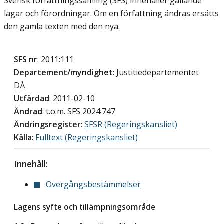
Svensk författningssamling (SFS) innehåller gällande
lagar och förordningar. Om en författning ändras ersätts
den gamla texten med den nya.
SFS nr
: 2011:111
Departement/myndighet
: Justitiedepartementet
DÅ
Utfärdad
: 2011-02-10
Ändrad
: t.o.m. SFS 2024:747
Ändringsregister
:
SFSR (Regeringskansliet)
Källa
:
Fulltext (Regeringskansliet)
Innehåll:
Övergångsbestämmelser
Lagens syfte och tillämpningsområde