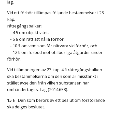
lag.
Vid ett förhör tillämpas följande bestämmelser i 23
kap.
rättegångsbalken:
- 4 § om objektivitet,
- 6 § om rätt att hålla förhör,
- 10 § om vem som får närvara vid förhör, och
- 12 § om förbud mot otillbörliga åtgärder under
förhör.
Vid tillämpningen av 23 kap. 4 § rättegångsbalken
ska bestämmelserna om den som är misstänkt i
stället avse den från vilken substansen har
omhändertagits.
Lag (2014:653)
.
15 §
Den som berörs av ett beslut om förstörande
ska delges beslutet.