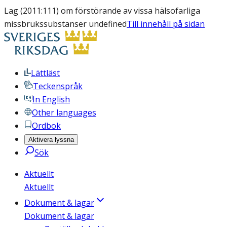
Lag (2011:111) om förstörande av vissa hälsofarliga
missbrukssubstanser undefined
Till innehåll på sidan
Lättläst
Teckenspråk
In English
Other languages
Ordbok
Aktivera lyssna
Sök
Aktuellt
Aktuellt
Dokument & lagar
Dokument & lagar