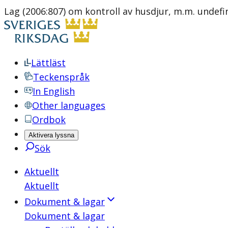
Lag (2006:807) om kontroll av husdjur, m.m. undefi
Lättläst
Teckenspråk
In English
Other languages
Ordbok
Aktivera lyssna
Sök
Aktuellt
Aktuellt
Dokument & lagar
Dokument & lagar