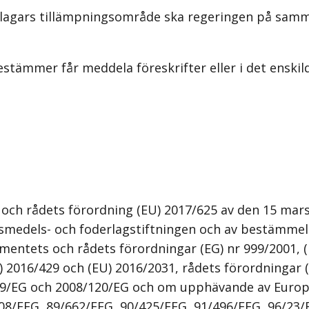
lagars tillämpningsområde ska regeringen på samma 
ämmer får meddela föreskrifter eller i det enskilda
ch rådets förordning (EU) 2017/625 av den 15 mars 
ivsmedels- och foderlagstiftningen och av bestämmel
tets och rådets förordningar (EG) nr 999/2001, (EG
U) 2016/429 och (EU) 2016/2031, rådets förordningar 
119/EG och 2008/120/EG och om upphävande av Europ
/608/EEG, 89/662/EEG, 90/425/EEG, 91/496/EEG, 96/23