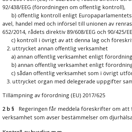
92/438/EEG (förordningen om offentlig kontroll),
b) offentlig kontroll enligt Europaparlamentets o
avel, handel med och införsel till unionen av renr
652/2014, rådets direktiv 89/608/EEG och 90/425/E
c) kontroll i övrigt av att denna lag och föreskri
2. uttrycket annan offentlig verksamhet
a) annan offentlig verksamhet enligt förordning
b) annan offentlig verksamhet enligt förordning
c) sådan offentlig verksamhet som i övrigt utförs
3. uttrycket organ med delegerade uppgifter sam
Tillämpning av förordning (EU) 2017/625
2 b §
Regeringen får meddela föreskrifter om att för
verksamhet som avser bestämmelser om djurhälsa 
Kontroll av husdjur m.m.