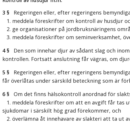
3 §
Regeringen eller, efter regeringens bemyndigan
1. meddela föreskrifter om kontroll av husdjur oc
2. ge organisationer på jordbruksnäringens områd
3. meddela föreskrifter om seminverksamhet, öve
4 §
Den som innehar djur av sådant slag och inom såd
kontrollen. Fortsatt anslutning får vägras, om djur
5 §
Regeringen eller, efter regeringens bemyndigan
får överlåtas under särskild beteckning som är för
6 §
Om det finns hälsokontroll anordnad för slakts
1. meddela föreskrifter om att en avgift får tas ut
sjukdomar i särskilt hög grad förekommer, och
2. överlämna åt innehavare av slakteri att ta ut av