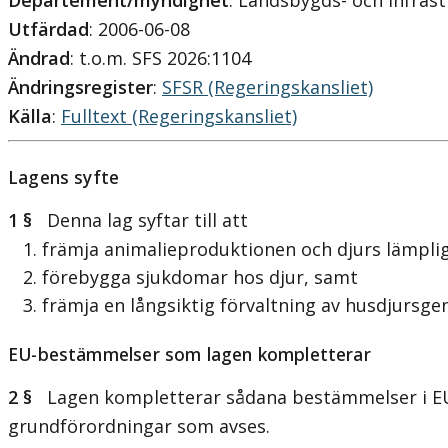
Departement/myndighet
: Landsbygds- och infra
Utfärdad
: 2006-06-08
Ändrad
: t.o.m. SFS 2026:1104
Ändringsregister
:
SFSR (Regeringskansliet)
Källa
:
Fulltext (Regeringskansliet)
Lagens syfte
1 §
Denna lag syftar till att
1. främja animalieproduktionen och djurs lämplig
2. förebygga sjukdomar hos djur, samt
3. främja en långsiktig förvaltning av husdjursgen
EU-bestämmelser som lagen kompletterar
2 §
Lagen kompletterar sådana bestämmelser i EU-
grundförordningar som avses.