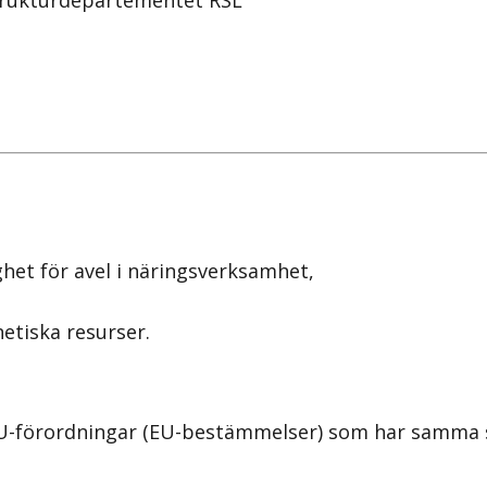
strukturdepartementet RSL
het för avel i näringsverksamhet,
etiska resurser.
förordningar (EU-bestämmelser) som har samma syft