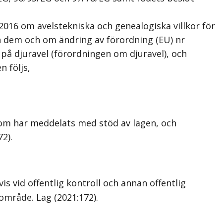
016 om avelstekniska och genealogiska villkor för
rån dem och om ändring av förordning (EU) nr
på djuravel (förordningen om djuravel), och
 följs,
 som har meddelats med stöd av lagen, och
72)
.
s vid offentlig kontroll och annan offentlig
sområde.
Lag (2021:172)
.