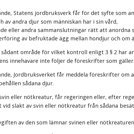
de, Statens jordbruksverk får för det syfte som ang
h av andra djur som människan har i sin vård,
e eller andra sammanslutningar rätt att anordna s
rföring av befruktade ägg mellan hondjur och om ä
ant område för vilket kontroll enligt 3 § 2 har ano
ens innehavare inte följer de föreskrifter som gäller
de, Jordbruksverket får meddela föreskrifter om at
behållen sådana djur.
vin eller nötkreatur, får regeringen eller, efter r
 vid slakt av svin eller nötkreatur från sådana besä
giften av den som lämnar svinen eller nötkreaturen t