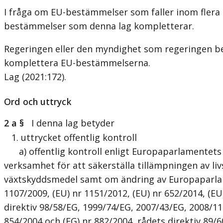
I fråga om EU-bestämmelser som faller inom flera 
bestämmelser som denna lag kompletterar.
Regeringen eller den myndighet som regeringen best
komplettera EU-bestämmelserna.
Lag (2021:172)
.
Ord och uttryck
2 a §
I denna lag betyder
1. uttrycket offentlig kontroll
a) offentlig kontroll enligt Europaparlamentets o
verksamhet för att säkerställa tillämpningen av l
växtskyddsmedel samt om ändring av Europaparlamen
1107/2009, (EU) nr 1151/2012, (EU) nr 652/2014, (E
direktiv 98/58/EG, 1999/74/EG, 2007/43/EG, 2008/
854/2004 och (EG) nr 882/2004, rådets direktiv 89