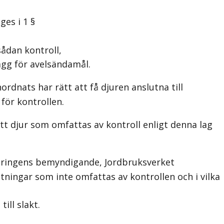
es i 1 §
ådan kontroll,
gg för avelsändamål.
rdnats har rätt att få djuren anslutna till
 för kontrollen.
t djur som omfattas av kontroll enligt denna lag
egeringens bemyndigande, Jordbruksverket
ttningar som inte omfattas av kontrollen och i vilka
ill slakt.