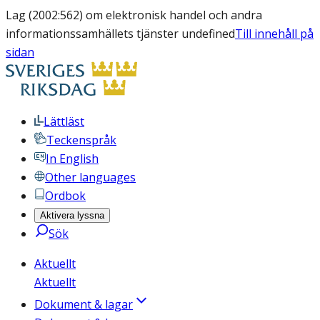
Lag (2002:562) om elektronisk handel och andra
informationssamhällets tjänster undefined
Till innehåll på
sidan
Lättläst
Teckenspråk
In English
Other languages
Ordbok
Aktivera lyssna
Sök
Aktuellt
Aktuellt
Dokument & lagar