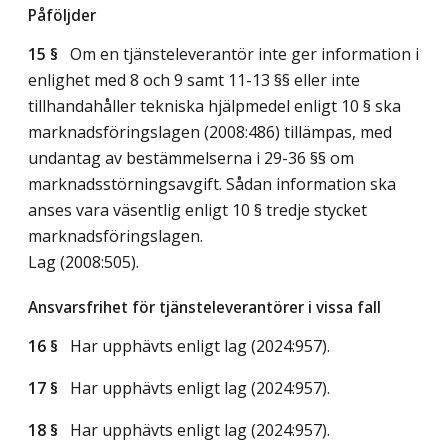
Påföljder
15 §
Om en tjänsteleverantör inte ger information i
enlighet med 8 och 9 samt 11-13 §§ eller inte
tillhandahåller tekniska hjälpmedel enligt 10 § ska
marknadsföringslagen (2008:486) tillämpas, med
undantag av bestämmelserna i 29-36 §§ om
marknadsstörningsavgift. Sådan information ska
anses vara väsentlig enligt 10 § tredje stycket
marknadsföringslagen.
Lag (2008:505)
.
Ansvarsfrihet för tjänsteleverantörer i vissa fall
16 §
Har upphävts enligt
lag (2024:957)
.
17 §
Har upphävts enligt
lag (2024:957)
.
18 §
Har upphävts enligt
lag (2024:957)
.