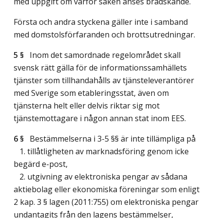
med uppgift om varför saken anses brådskande.
Första och andra styckena gäller inte i samband
med domstolsförfaranden och brottsutredningar.
5 §
Inom det samordnade regelområdet skall
svensk rätt gälla för de informationssamhällets
tjänster som tillhandahålls av tjänsteleverantörer
med Sverige som etableringsstat, även om
tjänsterna helt eller delvis riktar sig mot
tjänstemottagare i någon annan stat inom EES.
6 §
Bestämmelserna i 3-5 §§ är inte tillämpliga på
1. tillåtligheten av marknadsföring genom icke
begärd e-post,
2. utgivning av elektroniska pengar av sådana
aktiebolag eller ekonomiska föreningar som enligt
2 kap. 3 § lagen (2011:755) om elektroniska pengar
undantagits från den lagens bestämmelser,