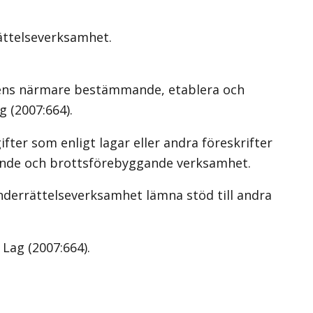
ättelseverksamhet.
ngens närmare bestämmande, etablera och
g (2007:664)
.
ter som enligt lagar eller andra föreskrifter
ande och brottsförebyggande verksamhet.
nderrättelseverksamhet lämna stöd till andra
.
Lag (2007:664)
.