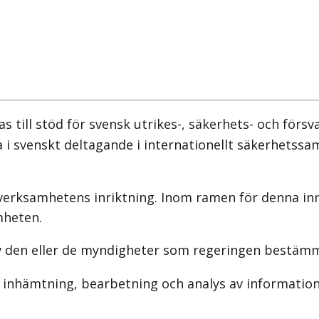
ill stöd för svensk utrikes-, säkerhets- och försvar
 i svenskt deltagande i internationellt säkerhetss
erksamhetens inriktning. Inom ramen för denna in
mheten.
av den eller de myndigheter som regeringen bestäm
inhämtning, bearbetning och analys av information. 