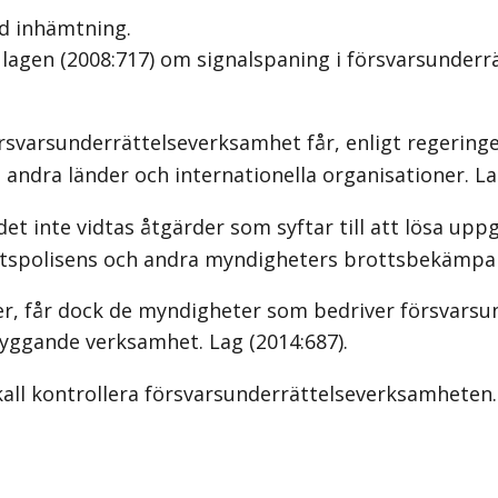
d inhämtning.
lagen (2008:717) om signalspaning i försvarsunderr
rsvarsunderrättelseverksamhet får, enligt regeri
andra länder och internationella organisationer.
La
inte vidtas åtgärder som syftar till att lösa uppgif
hetspolisens och andra myndigheters brottsbekämp
er, får dock de myndigheter som bedriver försvarsu
byggande verksamhet.
Lag (2014:687)
.
l kontrollera försvarsunderrättelseverksamheten