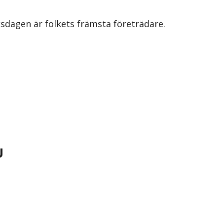
iksdagen är folkets främsta företrädare.
U