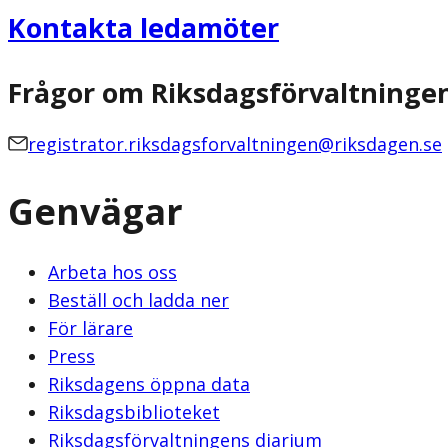
Kontakta ledamöter
Frågor om Riksdagsförvaltninge
registrator.riksdagsforvaltningen@riksdagen.se
Genvägar
Arbeta hos oss
Beställ och ladda ner
För lärare
Press
Riksdagens öppna data
Riksdagsbiblioteket
Riksdagsförvaltningens diarium