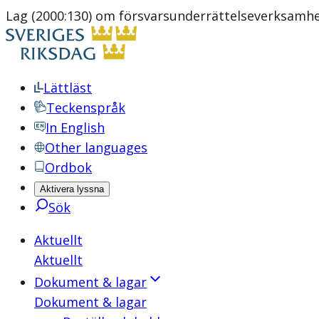
Lag (2000:130) om försvarsunderrättelseverksamh
Lättläst
Teckenspråk
In English
Other languages
Ordbok
Aktivera lyssna
Sök
Aktuellt
Aktuellt
Dokument & lagar
Dokument & lagar