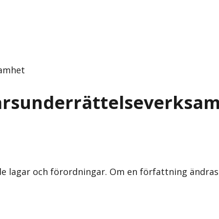
samhet
varsunderrättelseverksa
nde lagar och förordningar. Om en författning ändra