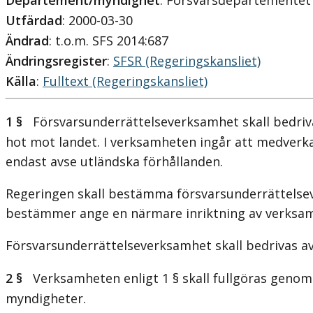
Departement/myndighet
: Försvarsdepartementet
Utfärdad
: 2000-03-30
Ändrad
: t.o.m. SFS 2014:687
Ändringsregister
:
SFSR (Regeringskansliet)
Källa
:
Fulltext (Regeringskansliet)
1 §
Försvarsunderrättelseverksamhet skall bedrivas t
hot mot landet. I verksamheten ingår att medverka
endast avse utländska förhållanden.
Regeringen skall bestämma försvarsunderrättelsev
bestämmer ange en närmare inriktning av verksa
Försvarsunderrättelseverksamhet skall bedrivas 
2 §
Verksamheten enligt 1 § skall fullgöras genom 
myndigheter.