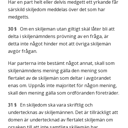
Har en part helt eller delvis medgett ett yrkande får
särskild skiljedom meddelas över det som har
medgetts.
30 §
Om en skiljeman utan giltigt skäl låter bli att
delta i skiljenämndens prövning av en fråga, är
detta inte något hinder mot att övriga skiljemän
avgör frågan.
Har parterna inte bestämt något annat, skall som
skiljenämndens mening gälla den mening som
flertalet av de skiljemän som deltar i avgörandet
enas om. Uppnås inte majoritet för någon mening,
skall den mening gälla som ordföranden företräder.
31 §
En skiljedom ska vara skriftlig och
undertecknas av skiljemännen. Det är tillräckligt att
domen är undertecknad av flertalet skiljemän om
orsaken till att inte samtliga skiljemän har