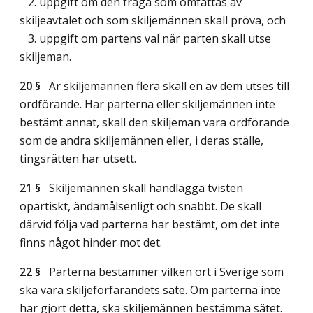
2. uppgift om den fråga som omfattas av
skiljeavtalet och som skiljemännen skall pröva, och
3. uppgift om partens val när parten skall utse
skiljeman.
20 §
Är skiljemännen flera skall en av dem utses till
ordförande. Har parterna eller skiljemännen inte
bestämt annat, skall den skiljeman vara ordförande
som de andra skiljemännen eller, i deras ställe,
tingsrätten har utsett.
21 §
Skiljemännen skall handlägga tvisten
opartiskt, ändamålsenligt och snabbt. De skall
därvid följa vad parterna har bestämt, om det inte
finns något hinder mot det.
22 §
Parterna bestämmer vilken ort i Sverige som
ska vara skiljeförfarandets säte. Om parterna inte
har gjort detta, ska skiljemännen bestämma sätet.