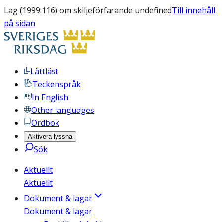
Lag (1999:116) om skiljeförfarande undefined
Till innehåll
på sidan
Lättläst
Teckenspråk
In English
Other languages
Ordbok
Aktivera lyssna
Sök
Aktuellt
Aktuellt
Dokument & lagar
Dokument & lagar