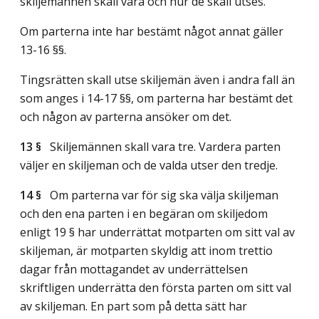
skiljemännen skall vara och hur de skall utses.
Om parterna inte har bestämt något annat gäller
13-16 §§.
Tingsrätten skall utse skiljemän även i andra fall än
som anges i 14-17 §§, om parterna har bestämt det
och någon av parterna ansöker om det.
13 §
Skiljemännen skall vara tre. Vardera parten
väljer en skiljeman och de valda utser den tredje.
14 §
Om parterna var för sig ska välja skiljeman
och den ena parten i en begäran om skiljedom
enligt 19 § har underrättat motparten om sitt val av
skiljeman, är motparten skyldig att inom trettio
dagar från mottagandet av underrättelsen
skriftligen underrätta den första parten om sitt val
av skiljeman. En part som på detta sätt har