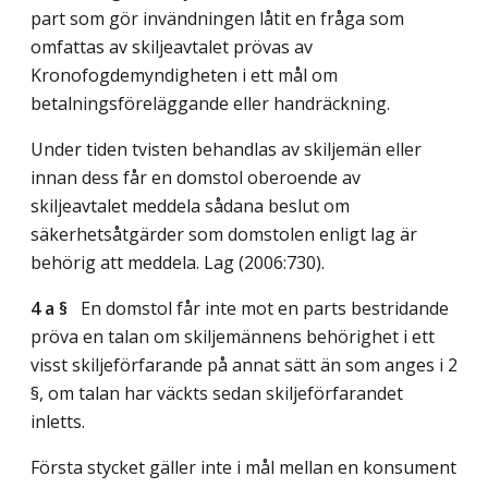
part som gör invändningen låtit en fråga som
omfattas av skiljeavtalet prövas av
Kronofogdemyndigheten i ett mål om
betalningsföreläggande eller handräckning.
Under tiden tvisten behandlas av skiljemän eller
innan dess får en domstol oberoende av
skiljeavtalet meddela sådana beslut om
säkerhetsåtgärder som domstolen enligt lag är
behörig att meddela.
Lag (2006:730)
.
4 a §
En domstol får inte mot en parts bestridande
pröva en talan om skiljemännens behörighet i ett
visst skiljeförfarande på annat sätt än som anges i 2
§, om talan har väckts sedan skiljeförfarandet
inletts.
Första stycket gäller inte i mål mellan en konsument