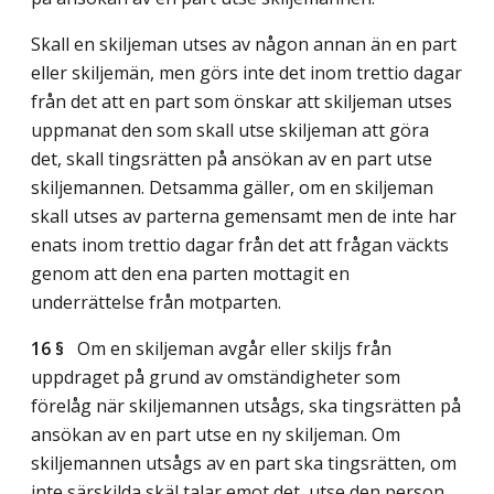
Skall en skiljeman utses av någon annan än en part
eller skiljemän, men görs inte det inom trettio dagar
från det att en part som önskar att skiljeman utses
uppmanat den som skall utse skiljeman att göra
det, skall tingsrätten på ansökan av en part utse
skiljemannen. Detsamma gäller, om en skiljeman
skall utses av parterna gemensamt men de inte har
enats inom trettio dagar från det att frågan väckts
genom att den ena parten mottagit en
underrättelse från motparten.
16 §
Om en skiljeman avgår eller skiljs från
uppdraget på grund av omständigheter som
förelåg när skiljemannen utsågs, ska tingsrätten på
ansökan av en part utse en ny skiljeman. Om
skiljemannen utsågs av en part ska tingsrätten, om
inte särskilda skäl talar emot det, utse den person