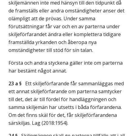
skiljemännen inte med hänsyn till den tidpunkt då
de framställs eller andra omständigheter anser det
olämpligt att de prövas. Under samma
förutsättningar får var och en av parterna under
skiljeförfarandet ändra eller komplettera tidigare
framställda yrkanden och åberopa nya
omständigheter till stöd för sin talan.
Första och andra styckena gäller inte om parterna
har bestämt något annat.
23 a §
Ett skiljeförfarande får sammanläggas med
ett annat skiljeförfarande om parterna samtycker
till det, det är till fördel för handläggningen och
samma skiljemän har utsetts i båda förfarandena.
Om det finns skäl för det, får skiljeförfarandena
särskiljas.
Lag (2018:1954)
.
24 §
Skiljemännen skall ge parterna tillfälle att i all