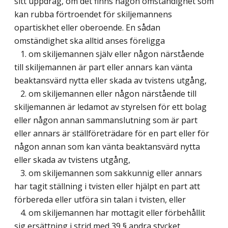
sitt uppdrag, om det finns någon omständighet som
kan rubba förtroendet för skiljemannens
opartiskhet eller oberoende. En sådan
omständighet ska alltid anses föreligga
1. om skiljemannen själv eller någon närstående
till skiljemannen är part eller annars kan vänta
beaktansvärd nytta eller skada av tvistens utgång,
2. om skiljemannen eller någon närstående till
skiljemannen är ledamot av styrelsen för ett bolag
eller någon annan sammanslutning som är part
eller annars är ställföreträdare för en part eller för
någon annan som kan vänta beaktansvärd nytta
eller skada av tvistens utgång,
3. om skiljemannen som sakkunnig eller annars
har tagit ställning i tvisten eller hjälpt en part att
förbereda eller utföra sin talan i tvisten, eller
4. om skiljemannen har mottagit eller förbehållit
sig ersättning i strid med 39 § andra stycket.