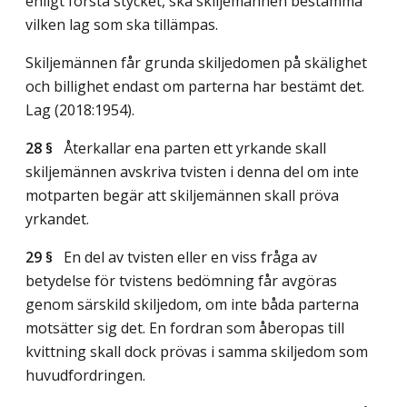
enligt första stycket, ska skiljemännen bestämma
vilken lag som ska tillämpas.
Skiljemännen får grunda skiljedomen på skälighet
och billighet endast om parterna har bestämt det.
Lag (2018:1954)
.
28 §
Återkallar ena parten ett yrkande skall
skiljemännen avskriva tvisten i denna del om inte
motparten begär att skiljemännen skall pröva
yrkandet.
29 §
En del av tvisten eller en viss fråga av
betydelse för tvistens bedömning får avgöras
genom särskild skiljedom, om inte båda parterna
motsätter sig det. En fordran som åberopas till
kvittning skall dock prövas i samma skiljedom som
huvudfordringen.