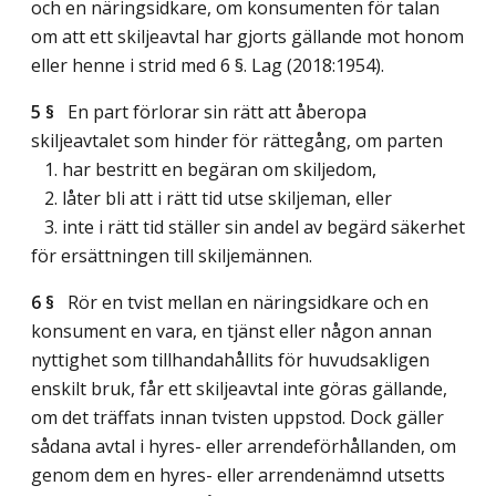
och en näringsidkare, om konsumenten för talan
om att ett skiljeavtal har gjorts gällande mot honom
eller henne i strid med 6 §.
Lag (2018:1954)
.
5 §
En part förlorar sin rätt att åberopa
skiljeavtalet som hinder för rättegång, om parten
1. har bestritt en begäran om skiljedom,
2. låter bli att i rätt tid utse skiljeman, eller
3. inte i rätt tid ställer sin andel av begärd säkerhet
för ersättningen till skiljemännen.
6 §
Rör en tvist mellan en näringsidkare och en
konsument en vara, en tjänst eller någon annan
nyttighet som tillhandahållits för huvudsakligen
enskilt bruk, får ett skiljeavtal inte göras gällande,
om det träffats innan tvisten uppstod. Dock gäller
sådana avtal i hyres- eller arrendeförhållanden, om
genom dem en hyres- eller arrendenämnd utsetts