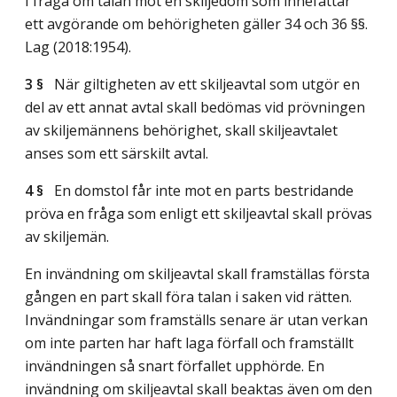
I fråga om talan mot en skiljedom som innefattar
ett avgörande om behörigheten gäller 34 och 36 §§.
Lag (2018:1954)
.
3 §
När giltigheten av ett skiljeavtal som utgör en
del av ett annat avtal skall bedömas vid prövningen
av skiljemännens behörighet, skall skiljeavtalet
anses som ett särskilt avtal.
4 §
En domstol får inte mot en parts bestridande
pröva en fråga som enligt ett skiljeavtal skall prövas
av skiljemän.
En invändning om skiljeavtal skall framställas första
gången en part skall föra talan i saken vid rätten.
Invändningar som framställs senare är utan verkan
om inte parten har haft laga förfall och framställt
invändningen så snart förfallet upphörde. En
invändning om skiljeavtal skall beaktas även om den