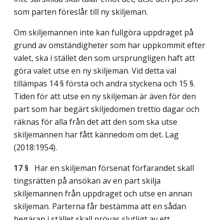
som parten föreslår till ny skiljeman.
Om skiljemannen inte kan fullgöra uppdraget på
grund av omständigheter som har uppkommit efter
valet, ska i stället den som ursprungligen haft att
göra valet utse en ny skiljeman. Vid detta val
tillämpas 14 § första och andra styckena och 15 §.
Tiden för att utse en ny skiljeman är även för den
part som har begärt skiljedomen trettio dagar och
räknas för alla från det att den som ska utse
skiljemannen har fått kännedom om det.
Lag
(2018:1954)
.
17 §
Har en skiljeman försenat förfarandet skall
tingsrätten på ansökan av en part skilja
skiljemannen från uppdraget och utse en annan
skiljeman. Parterna får bestämma att en sådan
begäran i stället skall prövas slutligt av ett