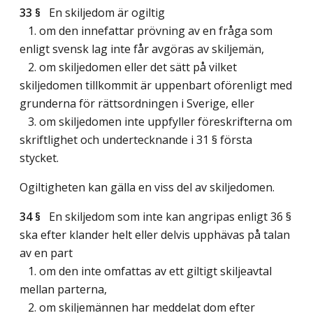
33 §
En skiljedom är ogiltig
1. om den innefattar prövning av en fråga som
enligt svensk lag inte får avgöras av skiljemän,
2. om skiljedomen eller det sätt på vilket
skiljedomen tillkommit är uppenbart oförenligt med
grunderna för rättsordningen i Sverige, eller
3. om skiljedomen inte uppfyller föreskrifterna om
skriftlighet och undertecknande i 31 § första
stycket.
Ogiltigheten kan gälla en viss del av skiljedomen.
34 §
En skiljedom som inte kan angripas enligt 36 §
ska efter klander helt eller delvis upphävas på talan
av en part
1. om den inte omfattas av ett giltigt skiljeavtal
mellan parterna,
2. om skiljemännen har meddelat dom efter