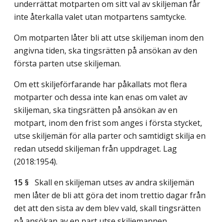
underrättat motparten om sitt val av skiljeman får
inte återkalla valet utan motpartens samtycke.
Om motparten låter bli att utse skiljeman inom den
angivna tiden, ska tingsrätten på ansökan av den
första parten utse skiljeman.
Om ett skiljeförfarande har påkallats mot flera
motparter och dessa inte kan enas om valet av
skiljeman, ska tingsrätten på ansökan av en
motpart, inom den frist som anges i första stycket,
utse skiljemän för alla parter och samtidigt skilja en
redan utsedd skiljeman från uppdraget.
Lag
(2018:1954)
.
15 §
Skall en skiljeman utses av andra skiljemän
men låter de bli att göra det inom trettio dagar från
det att den sista av dem blev vald, skall tingsrätten
på ansökan av en part utse skiljemannen.