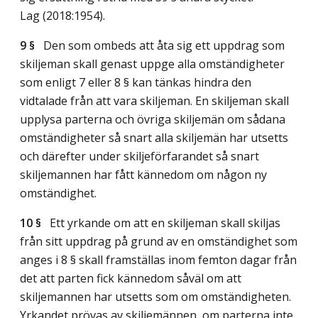
Lag (2018:1954)
.
9 §
Den som ombeds att åta sig ett uppdrag som
skiljeman skall genast uppge alla omständigheter
som enligt 7 eller 8 § kan tänkas hindra den
vidtalade från att vara skiljeman. En skiljeman skall
upplysa parterna och övriga skiljemän om sådana
omständigheter så snart alla skiljemän har utsetts
och därefter under skiljeförfarandet så snart
skiljemannen har fått kännedom om någon ny
omständighet.
10 §
Ett yrkande om att en skiljeman skall skiljas
från sitt uppdrag på grund av en omständighet som
anges i 8 § skall framställas inom femton dagar från
det att parten fick kännedom såväl om att
skiljemannen har utsetts som om omständigheten.
Yrkandet prövas av skiljemännen, om parterna inte