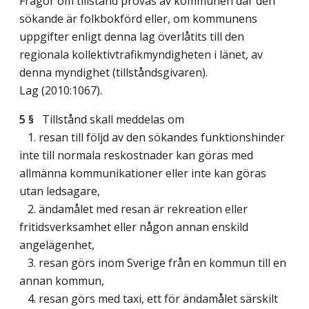
Frågor om tillstånd prövas av kommunen där den
sökande är folkbokförd eller, om kommunens
uppgifter enligt denna lag överlåtits till den
regionala kollektivtrafikmyndigheten i länet, av
denna myndighet (tillståndsgivaren).
Lag (2010:1067)
.
5 §
Tillstånd skall meddelas om
1. resan till följd av den sökandes funktionshinder
inte till normala reskostnader kan göras med
allmänna kommunikationer eller inte kan göras
utan ledsagare,
2. ändamålet med resan är rekreation eller
fritidsverksamhet eller någon annan enskild
angelägenhet,
3. resan görs inom Sverige från en kommun till en
annan kommun,
4. resan görs med taxi, ett för ändamålet särskilt