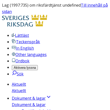
Lag (1997:735) om riksfärdtjänst undefined
Till innehåll på
sidan
Lättläst
Teckenspråk
In English
Other languages
Ordbok
Aktivera lyssna
Sök
Aktuellt
Aktuellt
Dokument & lagar
Dokument & lagar